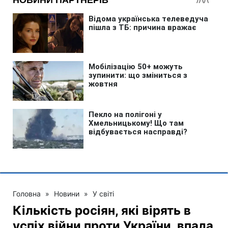
Головна
»
Новини
»
У світі
Кількість росіян, які вірять в
успіх війни проти України, впала