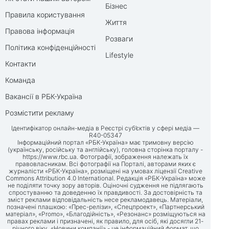
Бізнес
Правила користування
Життя
Правова інформація
Розваги
Політика конфіденційності
Lifestyle
Контакти
Команда
Вакансії в РБК-Україна
Розмістити рекламу
Ідентифікатор онлайн-медіа в Реєстрі суб’єктів у сфері медіа —
R40-05347
Інформаційний портал «РБК-Україна» має тримовну версію
(українську, російську та англійську), головна сторінка порталу -
https://www.rbc.ua
. Фотографії, зображення належать їх
правовласникам. Всі фотографії на Порталі, авторами яких є
журналісти «РБК-Україна», розміщені на умовах ліцензії Creative
Commons Attribution 4.0 International. Редакція «РБК-Україна» може
не поділяти точку зору авторів. Оціночні судження не підлягають
спростуванню та доведенню їх правдивості. За достовірність та
зміст реклами відповідальність несе рекламодавець. Матеріали,
позначені плашкою: «Прес-релізи», «Спецпроект», «Партнерський
матеріал», «Promo», «Благодійність», «Резонанс» розміщуються на
правах реклами і призначені, як правило, для осіб, які досягли 21-
річного віку. «Новини компанії» - це інформаційний формат, що