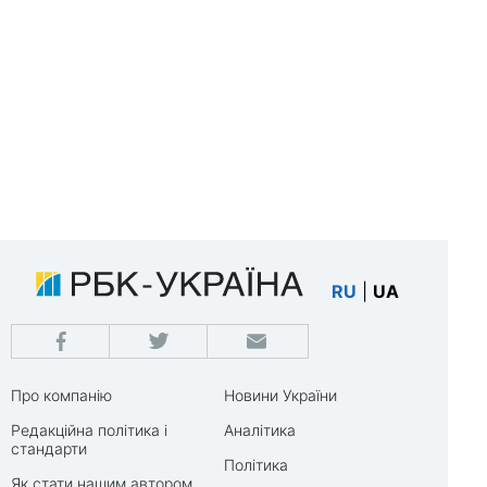
RU
|
UA
Про компанію
Новини України
Редакційна політика і
Аналітика
стандарти
Політика
Як стати нашим автором