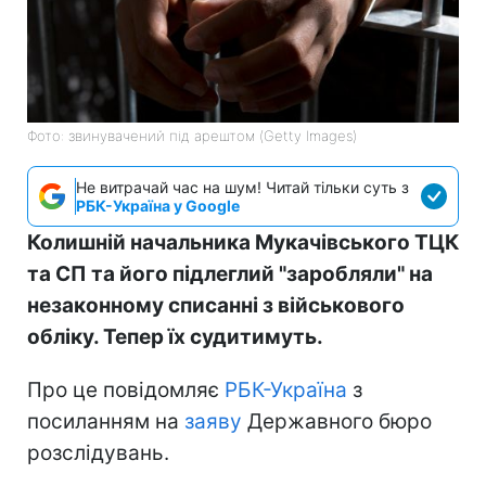
Фото: звинувачений під арештом (Getty Images)
Не витрачай час на шум! Читай тільки суть з
РБК-Україна у Google
Колишній начальника Мукачівського ТЦК
та СП та його підлеглий "заробляли" на
незаконному списанні з військового
обліку. Тепер їх судитимуть.
Про це повідомляє
РБК-Україна
з
посиланням на
заяву
Державного бюро
розслідувань.