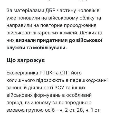
За матеріалами ДБР частину чоловіків
уже поновили на військовому обліку та
направили на повторне проходження
військово-лікарських комісій. Деяких із
них
визнали придатними до військової
служби та мобілізували.
Що загрожує
Екскерівника РТЦК та СП і його
колишнього підозрюють в перешкоджанні
законній діяльності ЗСУ та інших
військових формувань в особливий
період, вчиненому за попередньою
змовою групою осіб - ч. 2 ст. 28, ч. 1 ст.