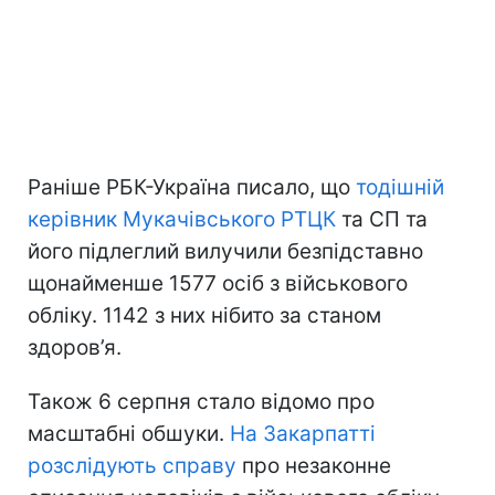
Раніше РБК-Україна писало, що
тодішній
керівник Мукачівського РТЦК
та СП та
його підлеглий вилучили безпідставно
щонайменше 1577 осіб з військового
обліку. 1142 з них нібито за станом
здоров’я.
Також 6 серпня стало відомо про
масштабні обшуки.
На Закарпатті
розслідують справу
про незаконне