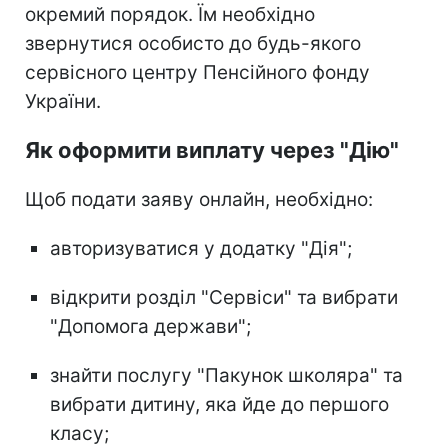
окремий порядок. Їм необхідно
звернутися особисто до будь-якого
сервісного центру Пенсійного фонду
України.
Як оформити виплату через "Дію"
Щоб подати заяву онлайн, необхідно:
авторизуватися у додатку "Дія";
відкрити розділ "Сервіси" та вибрати
"Допомога держави";
знайти послугу "Пакунок школяра" та
вибрати дитину, яка йде до першого
класу;