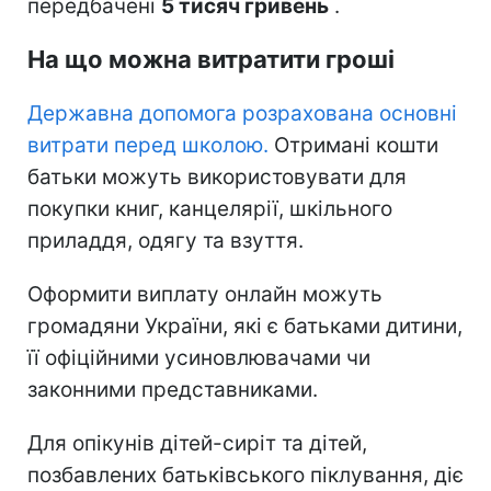
передбачені
5 тисяч гривень
.
На що можна витратити гроші
Державна допомога розрахована основні
витрати перед школою.
Отримані кошти
батьки можуть використовувати для
покупки книг, канцелярії, шкільного
приладдя, одягу та взуття.
Оформити виплату онлайн можуть
громадяни України, які є батьками дитини,
її офіційними усиновлювачами чи
законними представниками.
Для опікунів дітей-сиріт та дітей,
позбавлених батьківського піклування, діє