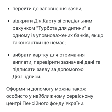
перейти до заповнення заяви;
відкрити Дія.Карту зі спеціальним
рахунком "Турбота для дитини" в
одному із уповноважених банків, якщо
такої картки ще немає;
вибрати картку для отримання
виплати, перевірити зазначені дані та
підписати заяву за допомогою
Дія.Підписи.
Оформити допомогу можна також
особисто у найближчому сервісному
центрі Пенсійного фонду України.