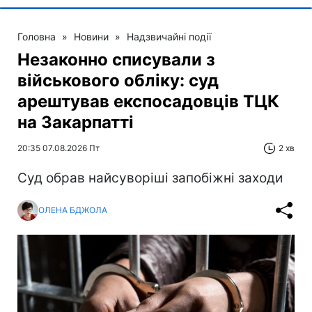
Головна
»
Новини
»
Надзвичайні події
Незаконно списували з
військового обліку: суд
арештував експосадовців ТЦК
на Закарпатті
20:35 07.08.2026 Пт
2 хв
Суд обрав найсуворіші запобіжні заходи
ОЛЕНА БДЖОЛА