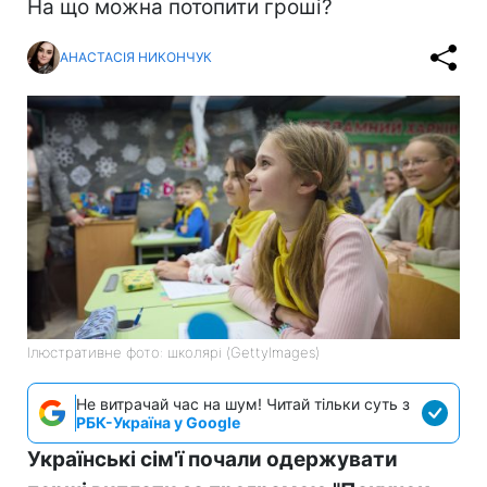
На що можна потопити гроші?
АНАСТАСІЯ НИКОНЧУК
Ілюстративне фото: школярі (GettyImages)
Не витрачай час на шум! Читай тільки суть з
РБК-Україна у Google
Українські сім'ї почали одержувати