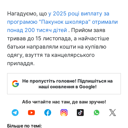
Нагадуємо, що
у 2025 році виплату за
програмою "Пакунок школяра" отримали
понад 200 тисяч дітей
. Прийом заяв
тривав до 15 листопада, а найчастіше
батьки направляли кошти на купівлю
одягу, взуття та канцелярського
приладдя.
Не пропустіть головне! Підпишіться на
наші оновлення в Google!
Або читайте нас там, де вам зручно!
Більше по темі: