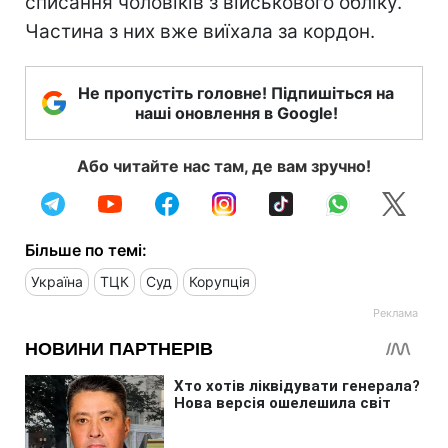
списання чоловіків з військового обліку.
Частина з них вже виїхала за кордон.
Не пропустіть головне! Підпишіться на
наші оновлення в Google!
Або читайте нас там, де вам зручно!
Більше по темі:
Україна
ТЦК
Суд
Корупція