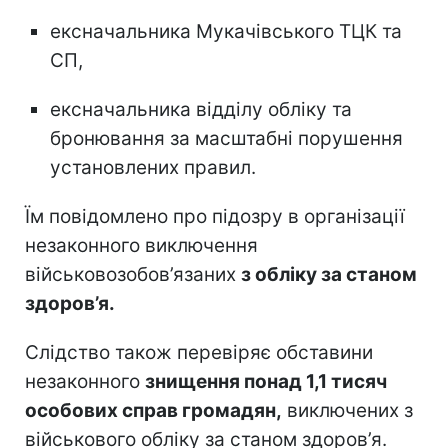
ексначальника Мукачівського ТЦК та
СП,
ексначальника відділу обліку та
бронювання за масштабні порушення
установлених правил.
Їм повідомлено про підозру в організації
незаконного виключення
військовозобов’язаних
з обліку за станом
здоров’я.
Слідство також перевіряє обставини
незаконного
знищення понад 1,1 тисяч
особових справ громадян,
виключених з
військового обліку за станом здоров’я.