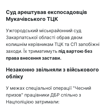
Суд арештував експосадовців
Мукачівського ТЦК
Ужгородський міськрайонний суд
Закарпатської області обрав двом
колишнім керівникам ТЦК та СП запобіжні
заходи. Їх триматимуть
під вартою без
права внесення застави.
Незаконно звільняли з військового
обліку
У межах спеціальної операції "Чесний
призов" працівники ДБР спільно з
Нацполіцією затримали: