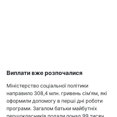
Виплати вже розпочалися
Міністерство соціальної політики
направило 308,4 млн. гривень сім'ям, які
оформили допомогу в перші дні роботи
програми. Загалом батьки майбутніх
першокласників подали понад 99 тисяч