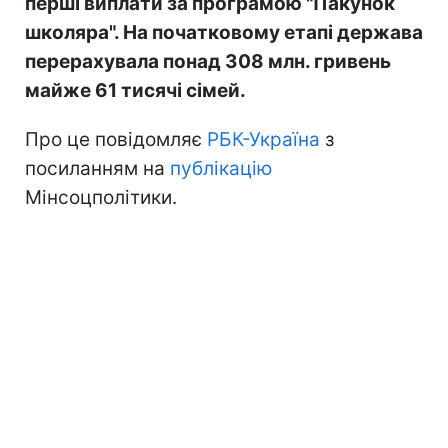
перші виплати за програмою "Пакунок
школяра". На початковому етапі держава
перерахувала понад 308 млн. гривень
майже 61 тисячі сімей.
Про це повідомляє
РБК-Україна
з
посиланням на
публікацію
Мінсоцполітики.