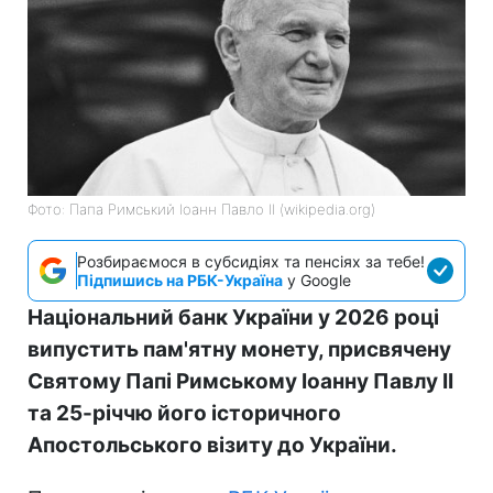
Фото: Папа Римський Іоанн Павло II (wikipedia.org)
Розбираємося в субсидіях та пенсіях за тебе!
Підпишись на РБК-Україна
у Google
Національний банк України у 2026 році
випустить пам'ятну монету, присвячену
Святому Папі Римському Іоанну Павлу II
та 25-річчю його історичного
Апостольського візиту до України.