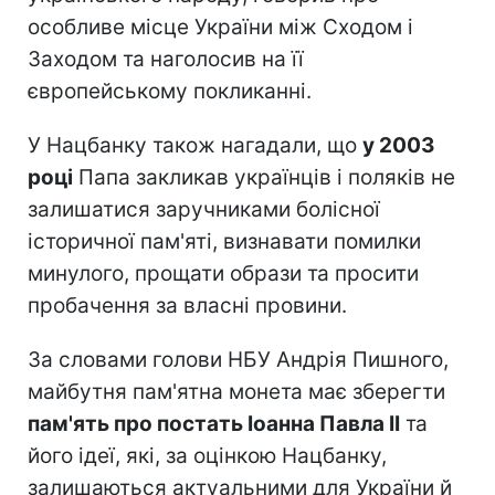
особливе місце України між Сходом і
Заходом та наголосив на її
європейському покликанні.
У Нацбанку також нагадали, що
у 2003
році
Папа закликав українців і поляків не
залишатися заручниками болісної
історичної пам'яті, визнавати помилки
минулого, прощати образи та просити
пробачення за власні провини.
За словами голови НБУ Андрія Пишного,
майбутня пам'ятна монета має зберегти
пам'ять про постать Іоанна Павла II
та
його ідеї, які, за оцінкою Нацбанку,
залишаються актуальними для України й