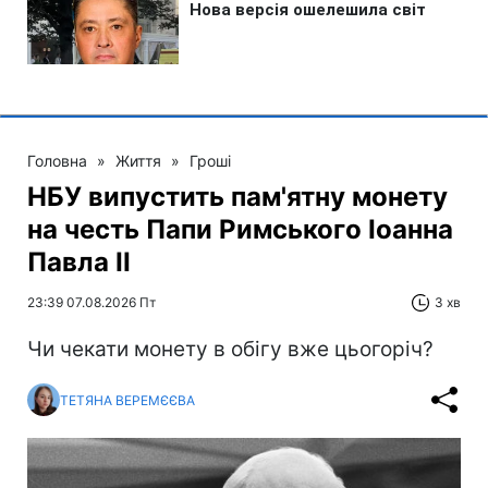
Головна
»
Життя
»
Гроші
НБУ випустить пам'ятну монету
на честь Папи Римського Іоанна
Павла II
23:39 07.08.2026 Пт
3 хв
Чи чекати монету в обігу вже цьогоріч?
ТЕТЯНА ВЕРЕМЄЄВА