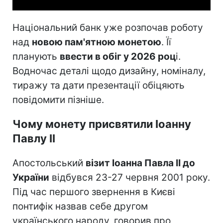
Національний банк уже розпочав роботу
над
новою пам'ятною монетою
. Її
планують
ввести в обіг у 2026 роц
і.
Водночас деталі щодо дизайну, номіналу,
тиражу та дати презентації обіцяють
повідомити пізніше.
Чому монету присвятили Іоанну
Павлу II
Апостольський
візит Іоанна Павла II до
України
відбувся 23-27 червня 2001 року.
Під час першого звернення в Києві
понтифік назвав себе другом
українського народу, говорив про