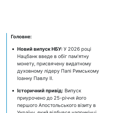
Головне:
Новий випуск НБУ:
У 2026 році
Нацбанк введе в обіг пам'ятну
монету, присвячену видатному
духовному лідеру Папі Римському
Іоанну Павлу II.
Історичний привід:
Випуск
приурочено до 25-річчя його
першого Апостольського візиту в
Україну, який відбувся наприкінці