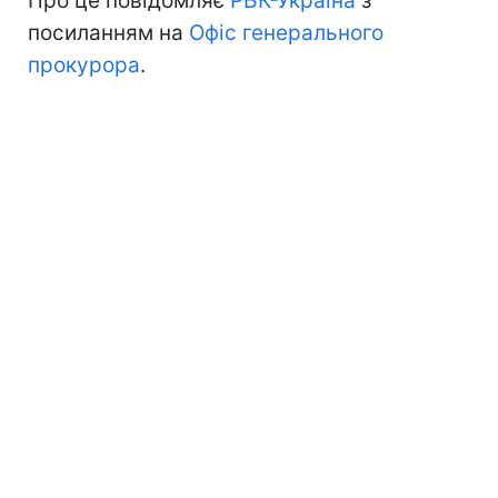
Про це повідомляє
РБК-Україна
з
посиланням на
Офіс генерального
прокурора
.