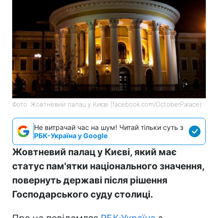
Фото: Жовтневий палац у Києві (facebook.com/OctoberPalace)
Не витрачай час на шум! Читай тільки суть з
РБК-Україна у Google
Жовтневий палац у Києві, який має
статус пам'ятки національного значення,
повернуть державі після рішення
Господарського суду столиці.