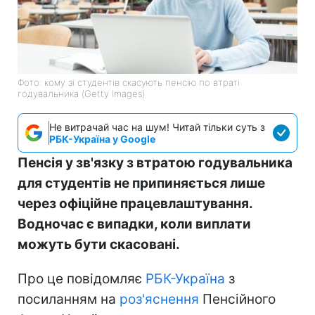
Фото: кому зі студентів скасують пенсію по втраті
годувальника (Getty Imagеs)
Не витрачай час на шум! Читай тільки суть з
РБК-Україна у Google
Пенсія у зв'язку з втратою годувальника
для студентів не припиняється лише
через офіційне працевлаштування.
Водночас є випадки, коли виплати
можуть бути скасовані.
Про це повідомляє
РБК-Україна
з
посиланням на
роз'яснення
Пенсійного