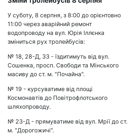
Зміни тролейбусів 8 серпня
У суботу, 8 серпня, з 8:00 до орієнтовно
11:00 через аварійний ремонт
водопроводу на вул. Юрія Іллєнка
зміниться рух тролейбусів:
№ 18, 28-Д, 33 - їздитимуть від вул.
Сошенка, просп. Свободи та Мінського
масиву до ст. м. "Почайна".
№ 19 - курсуватиме від площі
Космонавтів до Повітрофлотського
шляхопроводу.
№ 23-Д - прямуватиме від вул. Мрії до ст.
м. "Дорогожичі".