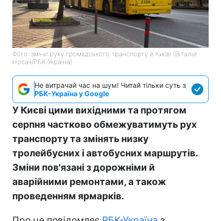
Фото: зміни руху громадського транспорту в Києві (Віталій
Носач/РБК-Україна)
Не витрачай час на шум! Читай тільки суть з
РБК-Україна у Google
У Києві цими вихідними та протягом
серпня частково обмежуватимуть рух
транспорту та змінять низку
тролейбусних і автобусних маршрутів.
Зміни пов'язані з дорожніми й
аварійними ремонтами, а також
проведенням ярмарків.
Про це повідомляє
РБК-Україна
з