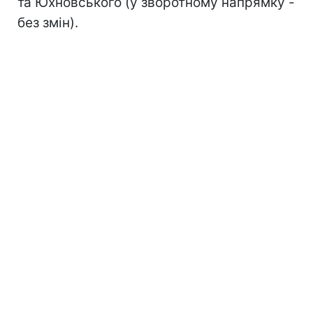
та Юхновського (у зворотному напрямку -
без змін).