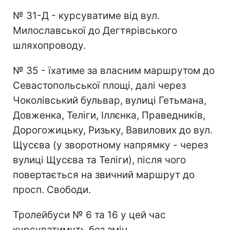
№ 31-Д - курсуватиме від вул.
Милославської до Дегтярівського
шляхопроводу.
№ 35 - їхатиме за власним маршрутом до
Севастопольської площі, далі через
Чоколівський бульвар, вулиці Гетьмана,
Довженка, Теліги, Іллєнка, Праведників,
Дорогожицьку, Ризьку, Вавилових до вул.
Щусєва (у зворотному напрямку - через
вулиці Щусєва та Теліги), після чого
повертається на звичний маршрут до
просп. Свободи.
Тролейбуси № 6 та 16 у цей час
курсуватимуть без змін.