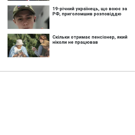
Головна
»
Життя
»
Суспільство
Суд повернув державі
Жовтневий палац у Києві
14:33 08.08.2026 Сб
2 хв
Історична будівля роками залишалася у
приватній власності попри особливий