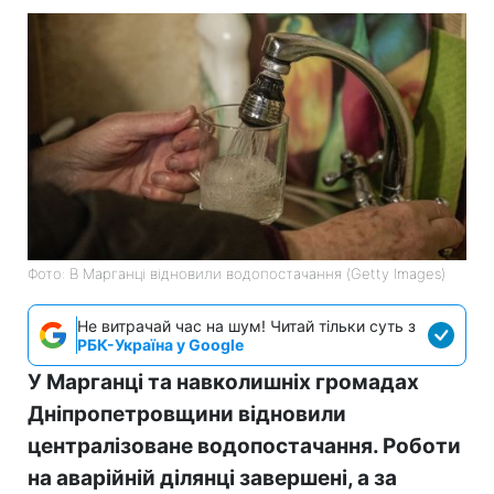
Фото: В Марганці відновили водопостачання (Getty Images)
Не витрачай час на шум! Читай тільки суть з
РБК-Україна у Google
У Марганці та навколишніх громадах
Дніпропетровщини відновили
централізоване водопостачання. Роботи
на аварійній ділянці завершені, а за