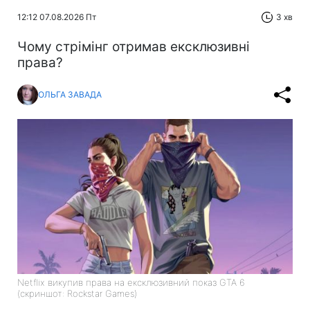
12:12 07.08.2026 Пт
3 хв
Чому стрімінг отримав ексклюзивні
права?
ОЛЬГА ЗАВАДА
Netflix викупив права на ексклюзивний показ GTA 6
(скриншот: Rockstar Games)