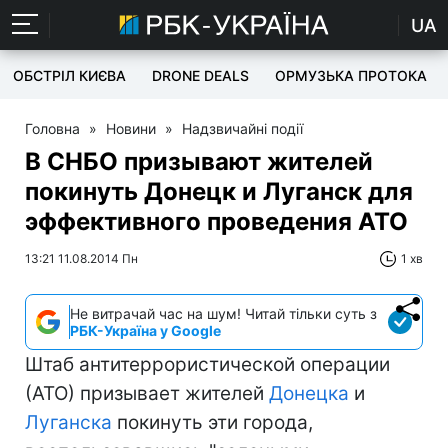
UA
ОБСТРІЛ КИЄВА
DRONE DEALS
ОРМУЗЬКА ПРОТОКА
Головна
»
Новини
»
Надзвичайні події
В СНБО призывают жителей
покинуть Донецк и Луганск для
эффективного проведения АТО
13:21 11.08.2014 Пн
1 хв
Не витрачай час на шум! Читай тільки суть з
РБК-Україна у Google
Штаб антитеррористической операции
(АТО) призывает жителей
Донецка
и
Луганска
покинуть эти города,