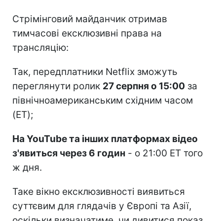
Стрімінговий майданчик отримав
тимчасові ексклюзивні права на
трансляцію:
Так, передплатники Netflix зможуть
переглянути ролик
27 серпня о 15:00
за
північноамериканським східним часом
(ET);
На YouTube та інших платформах відео
з'явиться через 6 годин
- о 21:00 ET того
ж дня.
Таке вікно ексклюзивності виявиться
суттєвим для глядачів у Європі та Азії,
оскільки визначатиме, чи дивитися показ