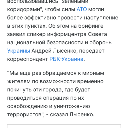
воспользовавшись "зелеными
коридорами", чтобы силы
АТО
могли
более эффективно провести наступление
в этих пунктах. Об этом на брифинге
заявил спикер информцентра Совета
национальной безопасности и обороны
Украины
Андрей Лысенко, передает
корреспондент
РБК-Украина
.
"Мы еще раз обращаемся к мирным
жителям по возможности временно
покинуть эти города, где будет
проводиться операция по их
освобождению и уничтожению
террористов", - сказал Лысенко.