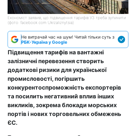
Економіст заявив, що підвищення тарифів УЗ треба зупинити
(фото: facebook com Ukrzaliznytsia)
Не витрачай час на шум! Читай тільки суть з
РБК-Україна у Google
Підвищення тарифів на вантажні
залізничні перевезення створить
додаткові ризики для української
промисловості, погіршить
конкурентоспроможність експортерів
та посилить негативний вплив інших
викликів, зокрема блокади морських
портів і нових торговельних обмежень
ЄС.