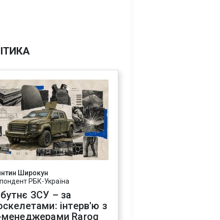
ІТИКА
янтин Широкун
пондент РБК-Україна
бутнє ЗСУ – за
оскелетами: інтерв'ю з
-менеджерами Rarog