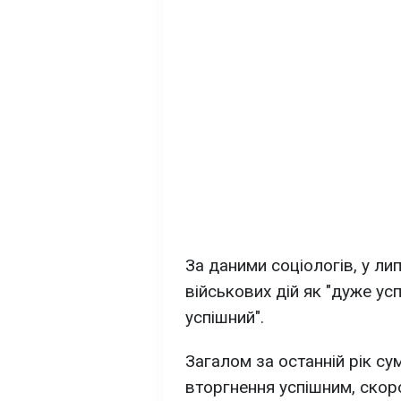
За даними соціологів, у ли
військових дій як "дуже ус
успішний".
Загалом за останній рік су
вторгнення успішним, скоро