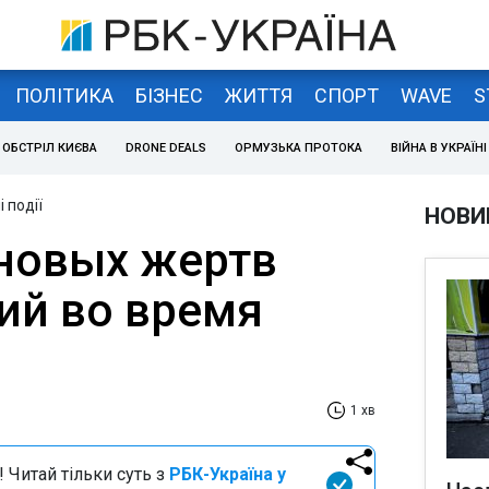
ПОЛІТИКА
БІЗНЕС
ЖИТТЯ
СПОРТ
WAVE
S
ОБСТРІЛ КИЄВА
DRONE DEALS
ОРМУЗЬКА ПРОТОКА
ВІЙНА В УКРАЇНІ
 події
НОВИ
 новых жертв
ий во время
1 хв
 Читай тільки суть з
РБК-Україна у