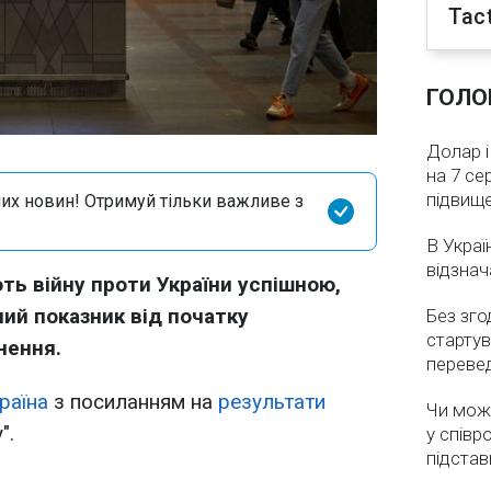
Tact
ГОЛО
Долар і
на 7 се
підвищ
их новин! Отримуй тільки важливе з
В Украї
відзнач
ють війну проти України успішною,
ий показник від початку
Без зго
стартув
нення.
перевед
раїна
з посиланням на
результати
Чи мож
".
у співр
підстав