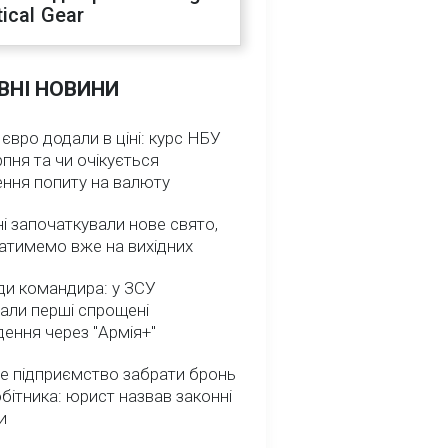
ical Gear
ВНІ НОВИНИ
 євро додали в ціні: курс НБУ
рпня та чи очікується
ення попиту на валюту
ні започаткували нове свято,
атимемо вже на вихідних
ди командира: у ЗСУ
али перші спрощені
ення через "Армія+"
е підприємство забрати бронь
обітника: юрист назвав законні
и