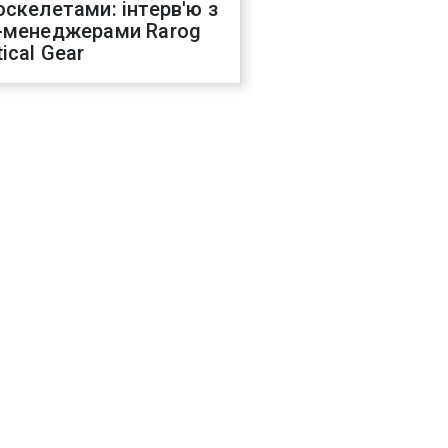
оскелетами: інтерв'ю з
-менеджерами Rarog
ical Gear