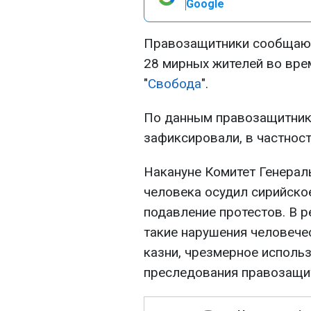
Google
Правозащитники сообщают
28 мирных жителей во вре
"
Свобода
".
По данным правозащитнико
зафиксировали, в частност
Накануне Комитет Генера
человека осудил сирийско
подавление протестов. В р
такие нарушения человече
казни, чрезмерное использ
преследования правозащи