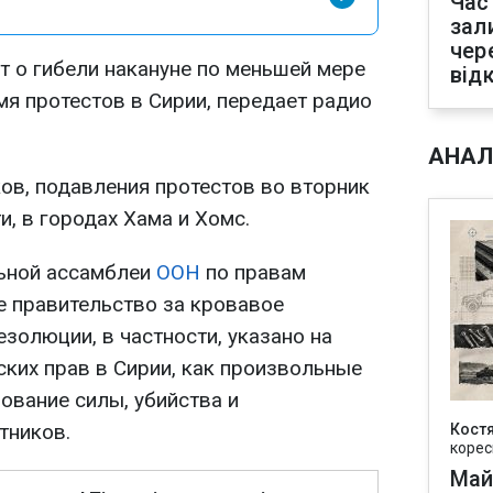
Час
зал
чер
 о гибели накануне по меньшей мере
від
мя протестов в Сирии, передает радио
АНАЛ
в, подавления протестов во вторник
и, в городах Хама и Хомс.
льной ассамблеи
ООН
по правам
е правительство за кровавое
езолюции, в частности, указано на
ских прав в Сирии, как произвольные
ование силы, убийства и
тников.
Кост
корес
Май