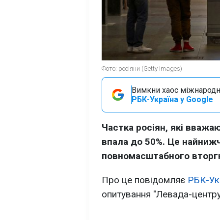
Фото: росіяни (Getty Images)
Вимкни хаос міжнародн
РБК-Україна у Google
Частка росіян, які вважа
впала до 50%. Це найнижч
повномасштабного вторг
Про це повідомляє
РБК-Ук
опитування "Левада-центру