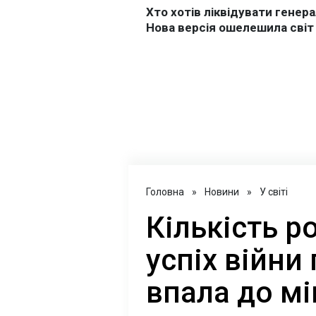
Головна
»
Новини
»
У світі
Кількість ро
успіх війни
впала до мі