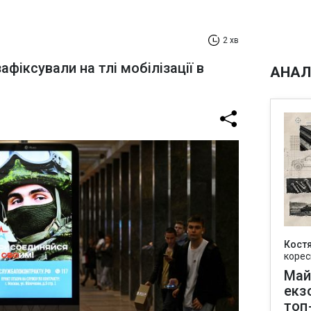
2 хв
фіксували на тлі мобілізації в
АНАЛ
Кост
корес
Май
екз
топ