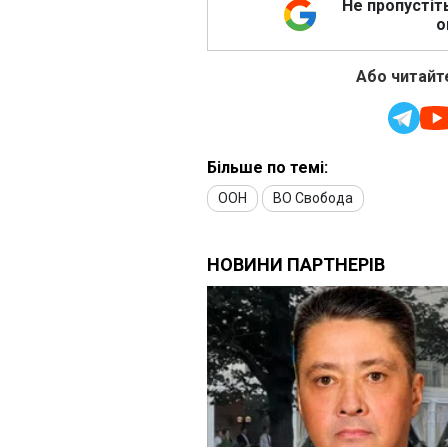
Не пропустіт
о
Або читайте
Більше по темі:
ООН
ВО Свобода