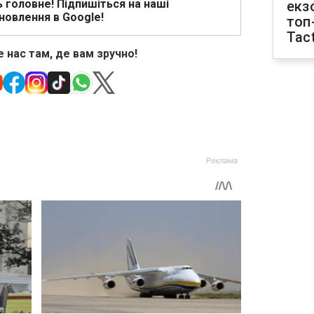
ь головне! Підпишіться на наші
екз
новлення в Google!
топ
Tact
 нас там, де вам зручно!