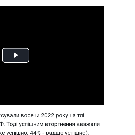
Play
Video
сували восени 2022 року на тлі
РФ. Тоді успішним вторгнення вважали
е успішно, 44% - радше успішно).