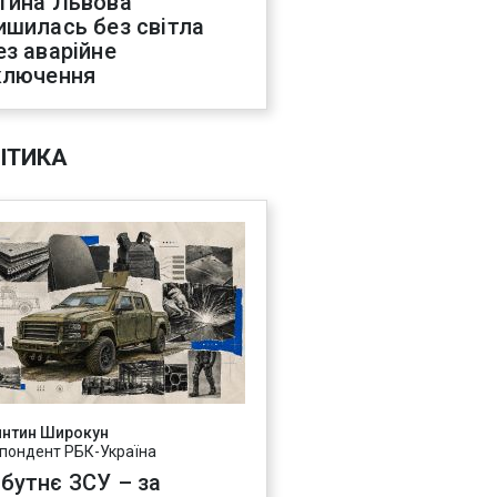
тина Львова
ишилась без світла
ез аварійне
ключення
ІТИКА
янтин Широкун
пондент РБК-Україна
бутнє ЗСУ – за