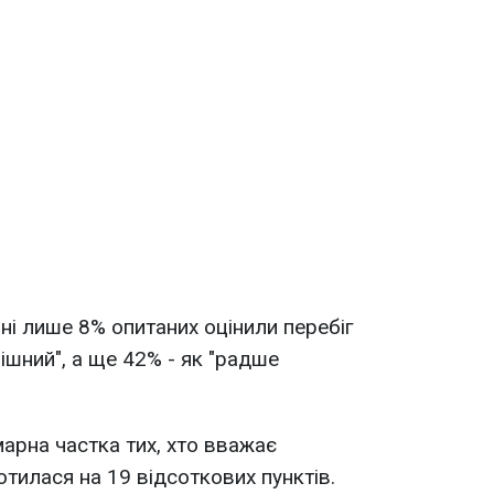
пні лише 8% опитаних оцінили перебіг
пішний", а ще 42% - як "радше
марна частка тих, хто вважає
тилася на 19 відсоткових пунктів.