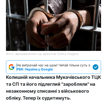
Фото: звинувачений під арештом (Getty Images)
Не витрачай час на шум! Читай тільки суть з
РБК-Україна у Google
Колишній начальника Мукачівського ТЦК
та СП та його підлеглий "заробляли" на
незаконному списанні з військового
обліку. Тепер їх судитимуть.