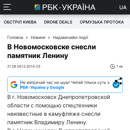
UA
ОБСТРІЛ КИЄВА
DRONE DEALS
ОРМУЗЬКА ПРОТОКА
Головна
»
Новини
»
Надзвичайні події
В Новомосковске снесли
памятник Ленину
21:28 06.12.2014 Сб
1 хв
Не витрачай час на шум! Читай тільки суть з
РБК-Україна у Google
В г. Новомосковск Днепропетровской
области с помощью спецтехники
неизвестные в камуфляже снесли
памятник Владимиру Ленину.