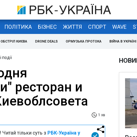
ПОЛІТИКА
БІЗНЕС
ЖИТТЯ
СПОРТ
WAVE
S
ОБСТРІЛ КИЄВА
DRONE DEALS
ОРМУЗЬКА ПРОТОКА
ВІЙНА В УКРАЇНІ
 події
НОВИ
годня
и" ресторан и
иевоблсовета
1 хв
 Читай тільки суть з
РБК-Україна у