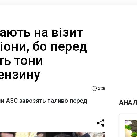
ають на візит
гіони, бо перед
ть тони
ензину
2 хв
и АЗС завозять паливо перед
АНАЛ