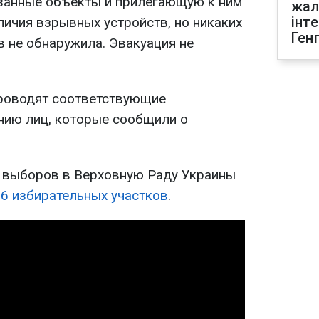
занные объекты и прилегающую к ним
жал
інт
личия взрывных устройств, но никаких
Ген
 не обнаружила. Эвакуация не
проводят соответствующие
нию лиц, которые сообщили о
 выборов в Верховную Раду Украины
 6 избирательных участков
.