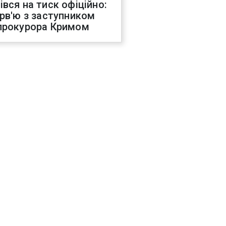
івся на тиск офіційно:
ерв'ю з заступником
прокурора Кримом