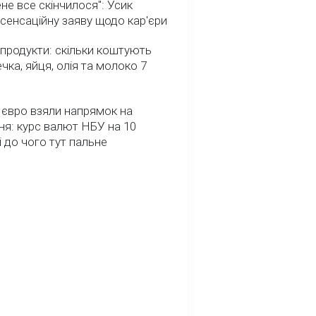
не все скінчилося": Усик
сенсаційну заяву щодо кар'єри
 продукти: скільки коштують
речка, яйця, олія та молоко 7
 євро взяли напрямок на
я: курс валют НБУ на 10
і до чого тут пальне