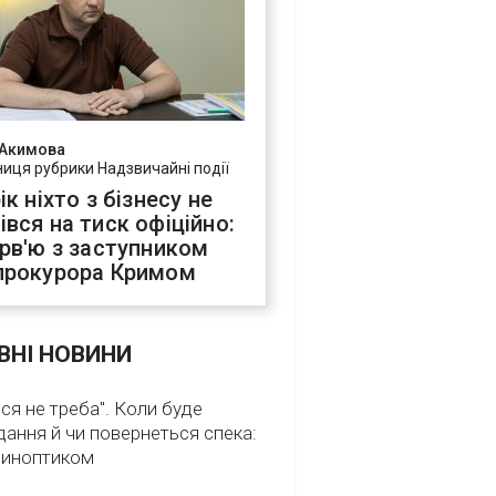
 Акимова
ниця рубрики Надзвичайні події
ік ніхто з бізнесу не
івся на тиск офіційно:
ерв'ю з заступником
прокурора Кримом
ВНІ НОВИНИ
ся не треба". Коли буде
ання й чи повернеться спека:
 синоптиком