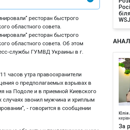
Роз
Рос
біля
минировали" ресторан быстрого
WS
ого областного совета.
минировали" ресторан быстрого
АНАЛ
ого областного совета. Об этом
есс-службы ГУМВД Украины в г.
 11 часов утра правоохранители
щения о предполагаемых взрывах в
ия на Подоле и в приемной Киевского
х случаях звонил мужчина и хриплым
ровании", - говорится в сообщении
Юлія
керів
За р