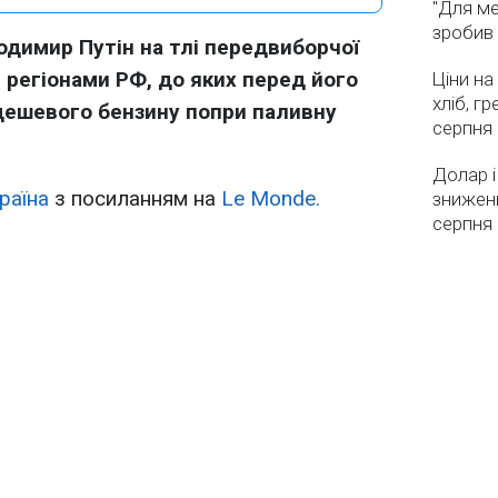
"Для ме
зробив 
одимир Путін на тлі передвиборчої
и регіонами РФ, до яких перед його
Ціни на
хліб, г
 дешевого бензину попри паливну
серпня
Долар і
раїна
з посиланням на
Le Monde.
зниженн
серпня 