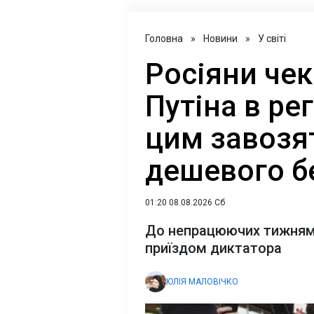
Головна
»
Новини
»
У світі
Росіяни чек
Путіна в ре
цим завозя
дешевого б
01:20 08.08.2026 Сб
До непрацюючих тижням
приїздом диктатора
ЮЛІЯ МАЛОВІЧКО