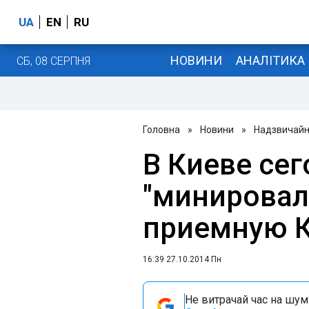
UA
EN
RU
НОВИНИ
АНАЛІТИКА
СБ, 08 СЕРПНЯ
Головна
»
Новини
»
Надзвичайні
В Киеве се
"минировал
приемную К
16:39 27.10.2014 Пн
Не витрачай час на шум!