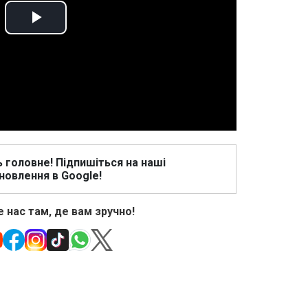
Play
Video
ь головне! Підпишіться на наші
новлення в Google!
 нас там, де вам зручно!