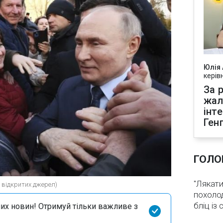
Юлія
керів
За р
жал
інт
Ген
ГОЛО
"Лякати
 відкритих джерел)
похолод
бліц із
их новин! Отримуй тільки важливе з