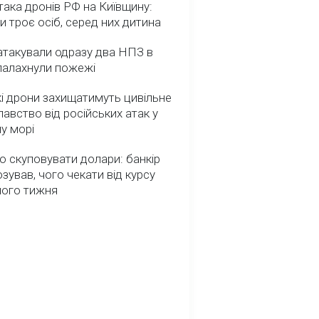
така дронів РФ на Київщину:
и троє осіб, серед них дитина
атакували одразу два НПЗ в
спалахнули пожежі
і дрони захищатимуть цивільне
авство від російських атак у
у морі
о скуповувати долари: банкір
зував, чого чекати від курсу
ного тижня