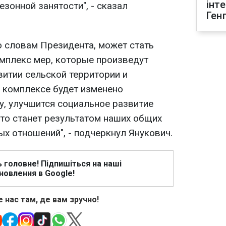
інт
езонной занятости", - сказал
Ген
 словам Президента, может стать
омплекс мер, которые произведут
витии сельской территории и
В комплексе будет изменено
у, улучшится социальное развитие
это станет результатом наших общих
х отношений", - подчеркнул Янукович.
ь головне! Підпишіться на наші
новлення в Google!
 нас там, де вам зручно!