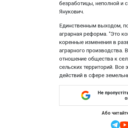
безработицы, неполной и с
Янукович.
Единственным выходом, по
аграрная реформа. "Это к
коренные изменения в раз
аграрного производства. 
отношение общества к сел
сельских территорий. Все 
действий в сфере земельны
Не пропустіт
о
Або читайте