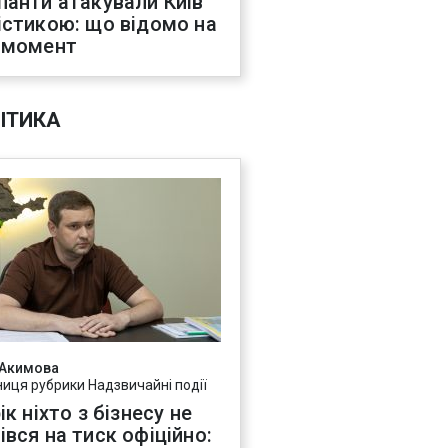
панти атакували Київ
істикою: що відомо на
 момент
ІТИКА
 Акимова
ниця рубрики Надзвичайні події
ік ніхто з бізнесу не
івся на тиск офіційно: