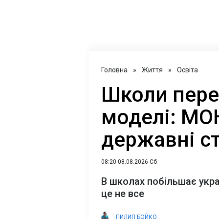
Головна
»
Життя
»
Освіта
Школи пере
моделі: МО
державні с
08:20 08.08.2026 Сб
В школах побільшає україн
це не все
ПИЛИП БОЙКО