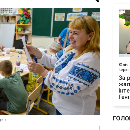
Юлія
керів
За р
жал
інт
Ген
ГОЛО
ges)