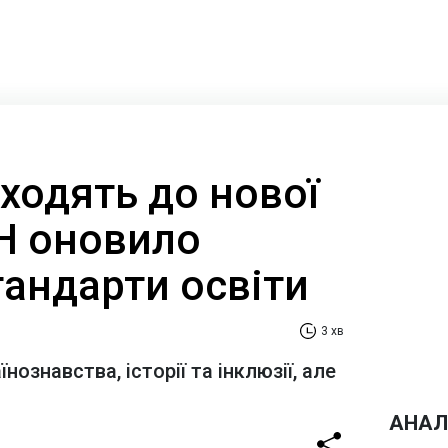
ходять до нової
Н оновило
тандарти освіти
3 хв
ознавства, історії та інклюзії, але
АНАЛ