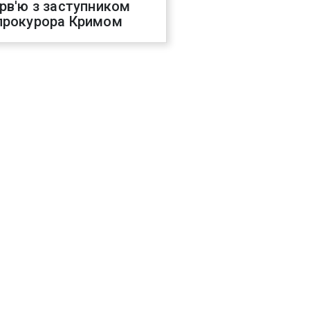
ерв'ю з заступником
прокурора Кримом