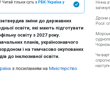
 Читай тільки суть з
РБК-Україна у
Нічна а
загинул
Дрони 
и затвердив зміни до державних
Росії: 
едньої освіти, які мають підготувати
Морськ
фільну освіту з 2027 року.
суднопл
вчальних планів, українознавчого
Чорном
кордоном і на тимчасово окупованих
Чи варт
дів до інклюзивної освіти.
спрогно
наступ
раїна
з посиланням на
Міністерство