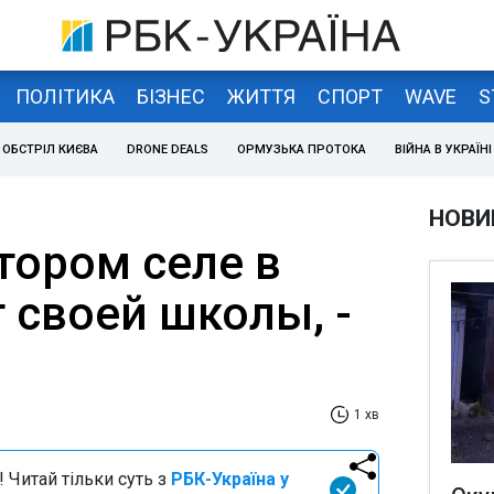
ПОЛІТИКА
БІЗНЕС
ЖИТТЯ
СПОРТ
WAVE
S
ОБСТРІЛ КИЄВА
DRONE DEALS
ОРМУЗЬКА ПРОТОКА
ВІЙНА В УКРАЇНІ
НОВИ
тором селе в
 своей школы, -
1 хв
 Читай тільки суть з
РБК-Україна у