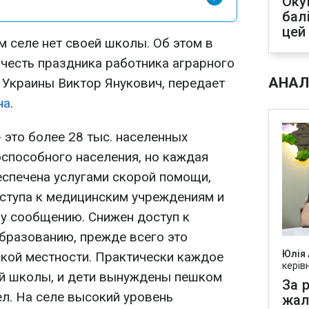
Оку
бал
цей
м селе нет своей школы. Об этом в
 честь праздника работника аграрного
АНАЛ
 Украины Виктор Янукович, передает
на
.
- это более 28 тыс. населенных
оспособного населения, но каждая
еспечена услугами скорой помощи,
оступа к медицинским учреждениям и
у сообщению. Снижен доступ к
бразованию, прежде всего это
Юлія
ской местности. Практически каждое
керів
ей школы, и дети вынуждены пешком
За р
ел. На селе высокий уровень
жал