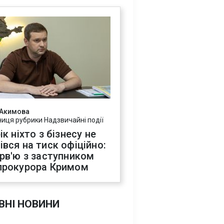
 Акимова
ниця рубрики Надзвичайні події
ік ніхто з бізнесу не
івся на тиск офіційно:
ерв'ю з заступником
прокурора Кримом
ВНІ НОВИНИ