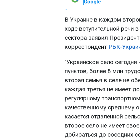
Google
В Украине в каждом второ
ходе вступительной речи в
сектора заявил Президент
корреспондент
РБК-Украи
"Украинское село сегодня 
пунктов, более 8 млн труд
вторая семья в селе не об
каждая третья не имеет д
регулярному транспортном
качественному среднему о
касается отдаленной сель
второе село не имеет сво
добираться до соседних с