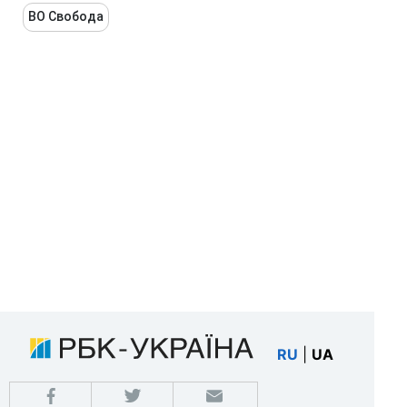
ВО Свобода
RU
|
UA