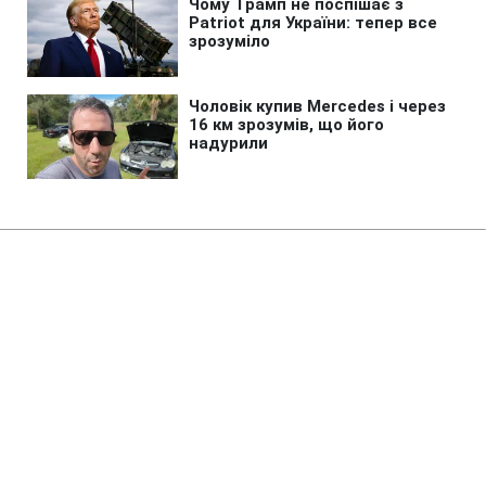
Головна
»
Новини
»
Надзвичайні події
НАТО у липні на 250% частіше
піднімало винищувачі для
перехоплення літаків РФ
03:10 06.08.2026 Чт
1 хв
Які причини спричинили перехоплення