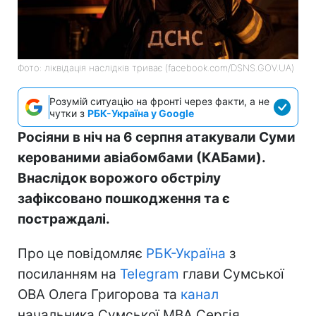
Фото: ліквідація наслідків триває (facebook.com/DSNS.GOV.UA)
Розумій ситуацію на фронті через факти, а не
чутки з
РБК-Україна у Google
Росіяни в ніч на 6 серпня атакували Суми
керованими авіабомбами (КАБами).
Внаслідок ворожого обстрілу
зафіксовано пошкодження та є
постраждалі.
Про це повідомляє
РБК-Україна
з
посиланням на
Telegram
глави Сумської
ОВА Олега Григорова та
канал
начальника Сумської МВА Сергія