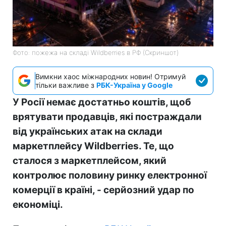
Фото: пожежа на складі Wildberries в РФ (Скриншот)
Вимкни хаос міжнародних новин! Отримуй
тільки важливе з
РБК-Україна у Google
У Росії немає достатньо коштів, щоб
врятувати продавців, які постраждали
від українських атак на склади
маркетплейсу Wildberries. Те, що
сталося з маркетплейсом, який
контролює половину ринку електронної
комерції в країні, - серйозний удар по
економіці.