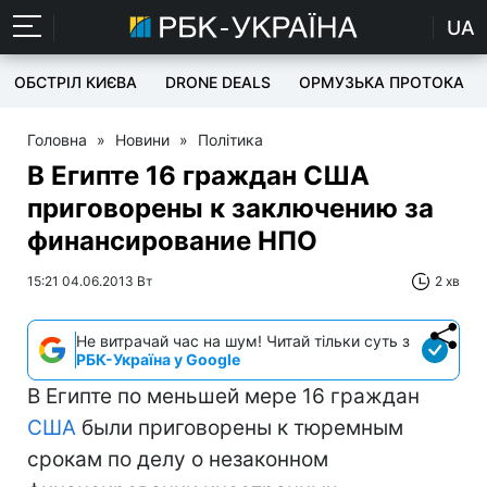
UA
ОБСТРІЛ КИЄВА
DRONE DEALS
ОРМУЗЬКА ПРОТОКА
Головна
»
Новини
»
Політика
В Египте 16 граждан США
приговорены к заключению за
финансирование НПО
15:21 04.06.2013 Вт
2 хв
Не витрачай час на шум! Читай тільки суть з
РБК-Україна у Google
В Египте по меньшей мере 16 граждан
США
были приговорены к тюремным
срокам по делу о незаконном