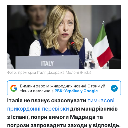
Фото: прем'єрка Італії Джорджа Мелоні (Flickr)
Вимкни хаос міжнародних новин! Отримуй
тільки важливе з
РБК-Україна у Google
Італія не планує скасовувати
тимчасові
прикордонні перевірки
для мандрівників
з Іспанії, попри вимоги Мадрида та
погрози запровадити заходи у відповідь.