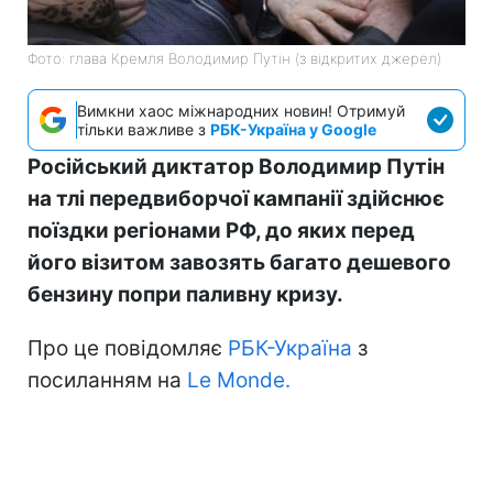
Фото: глава Кремля Володимир Путін (з відкритих джерел)
Вимкни хаос міжнародних новин! Отримуй
тільки важливе з
РБК-Україна у Google
Російський диктатор Володимир Путін
на тлі передвиборчої кампанії здійснює
поїздки регіонами РФ, до яких перед
його візитом завозять багато дешевого
бензину попри паливну кризу.
Про це повідомляє
РБК-Україна
з
посиланням на
Le Monde.