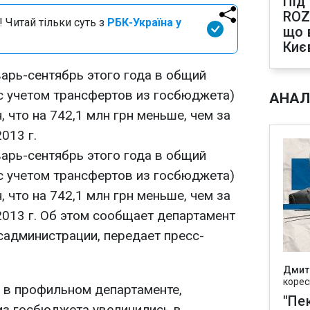
Під
ROZ
 Читай тільки суть з
РБК-Україна у
що 
Киє
арь-сентябрь этого года в общий
 учетом трансфертов из госбюджета)
АНАЛ
, что на 742,1 млн грн меньше, чем за
013 г.
арь-сентябрь этого года в общий
 учетом трансфертов из госбюджета)
, что на 742,1 млн грн меньше, чем за
013 г. Об этом сообщает департамент
администрации, передает пресс-
Дмит
корес
и в профильном департаменте,
"Пек
из госбюджета увеличились в