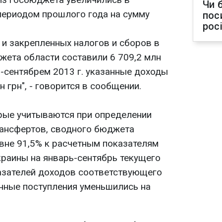
Чи 
периодом прошлого года на сумму
пос
рос
 и закрепленных налогов и сборов в
ета области составили 6 709,2 млн
м-сентябрем 2013 г. указанные доходы
 грн", - говорится в сообщении.
рые учитываются при определении
нсфертов, сводного бюджета
вне 91,5% к расчетным показателям
раины на январь-сентябрь текущего
казателей доходов соответствующего
нные поступления уменьшились на