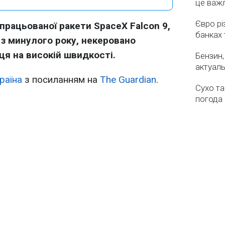
це важ
Євро рі
рацьованої ракети SpaceX Falcon 9,
банках 
 з минулого року, некеровано
ця на високій швидкості.
Бензин,
актуаль
раїна
з посиланням на
The Guardian
.
Сухо та
погода 