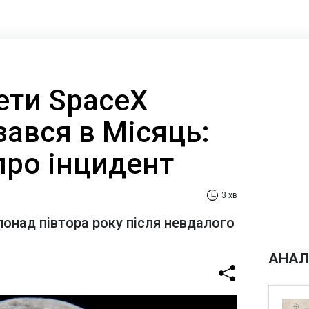
ети SpaceX
ізався в Місяць:
про інцидент
3 хв
понад півтора року після невдалого
АНАЛ