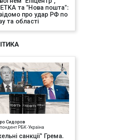
 вогнем "Епіцентр",
ETKA та "Нова пошта":
відомо про удар РФ по
ву та області
ІТИКА
ро Сидоров
пондент РБК-Україна
ельні санкції" Грема.