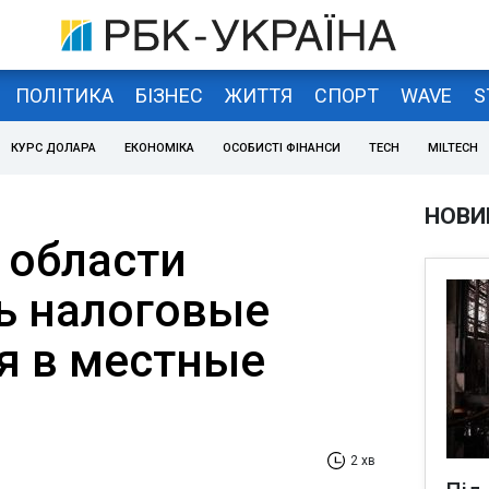
ПОЛІТИКА
БІЗНЕС
ЖИТТЯ
СПОРТ
WAVE
S
КУРС ДОЛАРА
ЕКОНОМІКА
ОСОБИСТІ ФІНАНСИ
TECH
MILTECH
НОВИ
 области
ь налоговые
я в местные
2 хв