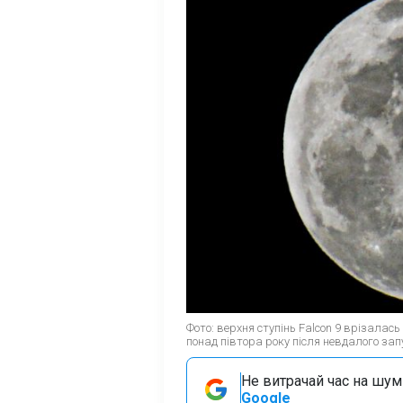
Фото: верхня ступінь Falcon 9 врізалас
понад півтора року після невдалого зап
Не витрачай час на шум!
Google