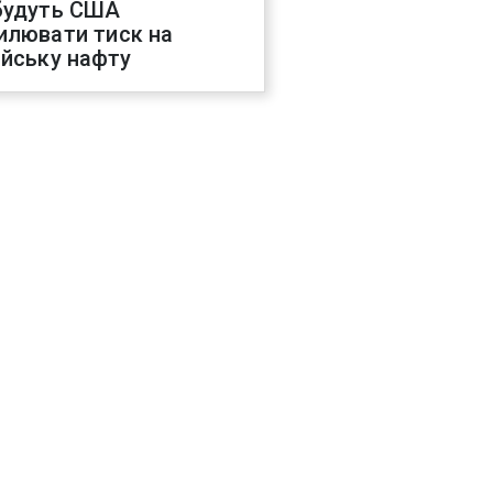
будуть США
илювати тиск на
ійську нафту