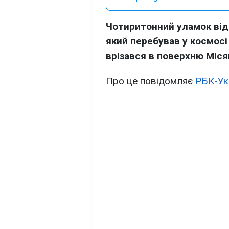
Чотиритонний уламок відп
який перебував у космосі
врізався в поверхню Міся
Про це повідомляє
РБК-Ук