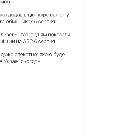
ливо
зко додав в ціні: курс валют у
та обмінниках 6 серпня
 дизель і газ: водіям показали
ні ціни на АЗС 6 серпня
 дуже спекотно: якою буде
в Україні сьогодні