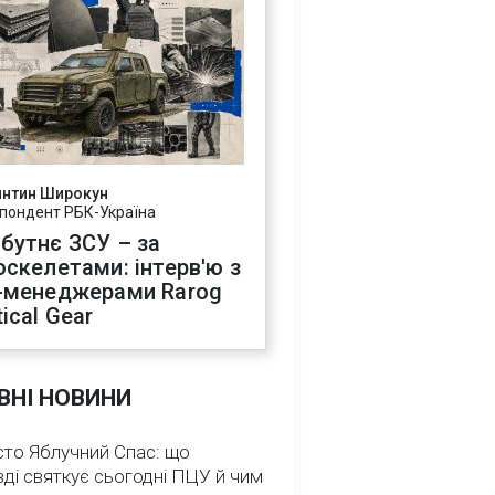
янтин Широкун
пондент РБК-Україна
бутнє ЗСУ – за
оскелетами: інтерв'ю з
-менеджерами Rarog
ical Gear
ВНІ НОВИНИ
сто Яблучний Спас: що
ді святкує сьогодні ПЦУ й чим