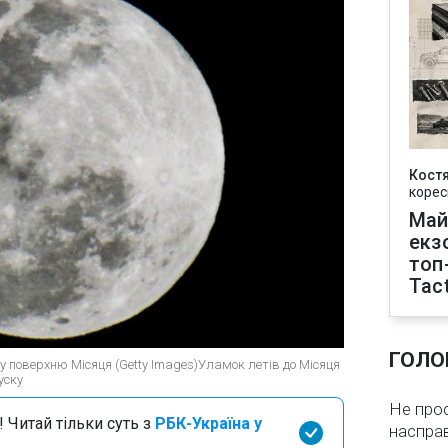
Кост
корес
Май
екз
топ
Tact
ГОЛО
ь у поверхню Місяця (Getty Images)Уламок летів до Місяця
уску
Не про
 Читай тільки суть з
РБК-Україна у
насправ