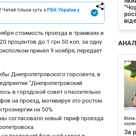
Яки
"Чо
 Читай тільки суть з
РБК-Україна у
рос
від
оября стоимость проезда в трамваях и
20 процентов до 1 грн 50 коп. за одну
АНАЛ
рисполком принял 9 ноября, передает
бы Днепропетровского горсовета, в
едприятие "Днепропетровский
лось в городской совет относительно
фов на проезд, мотивируя это ростом
ктроэнергии на 50%.
ны согласовало новый тариф проезда
Юлія
керів
ропетровска.
За р
и не последний большой город в