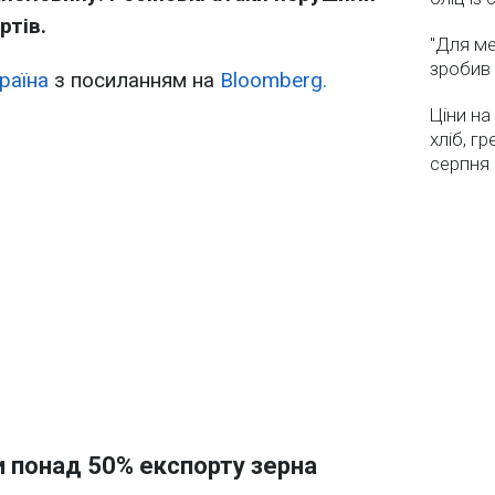
ртів.
"Для ме
зробив 
раїна
з посиланням на
Bloomberg.
Ціни на
хліб, г
серпня
и понад 50% експорту зерна