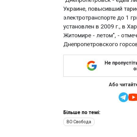
Украине, повысивший тари
электротранспорте до 1 гр
установлен в 2009 г., в Ха
Житомире - летом", - отм
Днепропетровского горсов
Не пропустіт
о
Або читайте
Більше по темі:
ВО Свобода