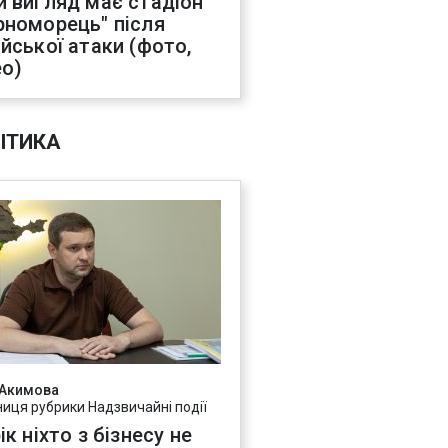
й вигляд має стадіон
рноморець" після
ійської атаки (фото,
ео)
ІТИКА
 Акимова
ниця рубрики Надзвичайні події
ік ніхто з бізнесу не