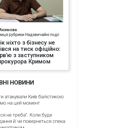
 Акимова
ниця рубрики Надзвичайні події
ік ніхто з бізнесу не
івся на тиск офіційно:
ерв'ю з заступником
прокурора Кримом
ВНІ НОВИНИ
и атакували Київ балістикою:
омо на цей момент
ся не треба". Коли буде
ання й чи повернеться спека:
 синоптиком