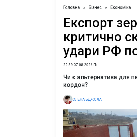
Головна
»
Бізнес
»
Економіка
Експорт зер
критично с
удари РФ п
22:59 07.08.2026 Пт
Чи є альтернатива для п
кордон?
ОЛЕНА БДЖОЛА