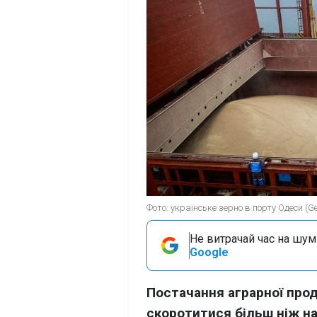
Фото: українське зерно в порту Одеси (Ge
Не витрачай час на шум!
Google
Постачання аграрної прод
скоротитися більш ніж на