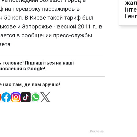
жал
ф на перевозку пассажиров в
інт
Ген
н 50 коп. В Киеве такой тариф был
рькове и Запорожье - весной 2011 г., в
ечается в сообщении пресс-службы
ета.
ь головне! Підпишіться на наші
новлення в Google!
 нас там, де вам зручно!