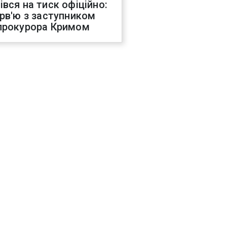
івся на тиск офіційно:
ерв'ю з заступником
прокурора Кримом