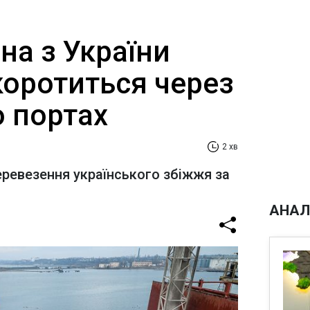
на з України
коротиться через
о портах
2 хв
еревезення українського збіжжя за
АНАЛ