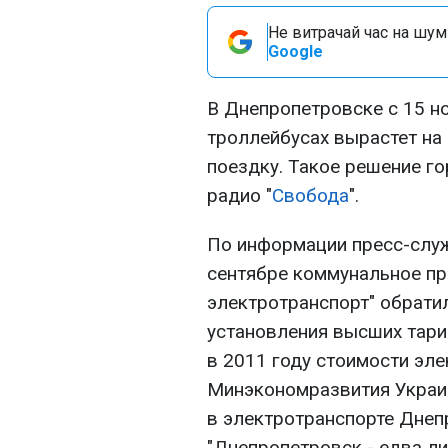
Не витрачай час на шум!
Google
В Днепропетровске с 15 н
троллейбусах вырастет на 
поездку. Такое решение го
радио "
Свобода
".
По информации пресс-служ
сентябре коммунальное пр
электротранспорт" обрати
установления высших тари
в 2011 году стоимости эле
Минэкономразвития Украи
в электротранспорте Днеп
"Днепропетровск - едва л