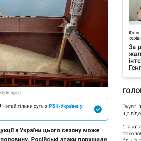
Юлія
керів
За р
жал
інт
Ген
ГОЛО
tty Images)
 Читай тільки суть з
РБК-Україна у
Окупант
що від
"Лякати
укції з України цього сезону може
похолод
половину. Російські атаки порушили
бліц із