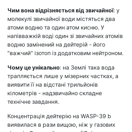
Чим вона відрізняється від звичайної
: у
молекулі звичайної води містяться два
атоми водню та один атом кисню. У
напівважкій воді один зі звичайних атомів
водню замінений на дейтерій - його
"важчий" ізотоп із додатковим нейтроном.
Чому це унікально
: на Землі така вода
трапляється лише у мізерних частках, а
виявити її на відстані трильйонів
кілометрів - надзвичайно складне
технічне завдання.
Концентрація дейтерію на WASP-39 b
виявилася в рази вищою, ніж у газових