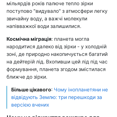
мільярдів років палюче тепло зірки
поступово "видувало" з атмосфери легку
звичайну воду, а важчі молекули
напівважкої води залишилися.
Космічна міграція
: планета могла
народитися далеко від зірки - у холодній
зоні, де природно накопичується багатий
на дейтерій лід. Вхопивши цей лід під час
формування, планета згодом змістилася
ближче до зірки.
Більше цікавого
:
Чому інопланетяни не
відвідують Землю: три перешкоди за
версією вчених