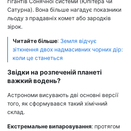
гігантів Сонячної системи (Юпітера чи
Сатурна). Вона більше нагадує показники
льоду з прадавніх комет або зародків
зірок.
Читайте більше
:
Земля відчує
зіткнення двох надмасивних чорних дір:
коли це станеться
Звідки на розпеченій планеті
важкий водень?
Астрономи висувають дві основні версії
того, як сформувався такий хімічний
склад.
Екстремальне випаровування
: протягом