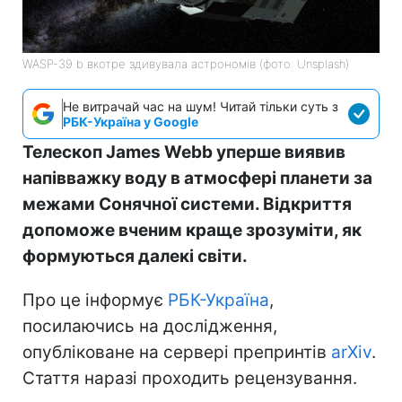
WASP-39 b вкотре здивувала астрономів (фото: Unsplash)
Не витрачай час на шум! Читай тільки суть з
РБК-Україна у Google
Телескоп James Webb уперше виявив
напівважку воду в атмосфері планети за
межами Сонячної системи. Відкриття
допоможе вченим краще зрозуміти, як
формуються далекі світи.
Про це інформує
РБК-Україна
,
посилаючись на дослідження,
опубліковане на сервері препринтів
arXiv
.
Стаття наразі проходить рецензування.