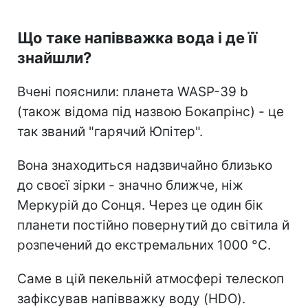
Що таке напівважка вода і де її
знайшли?
Вчені пояснили: планета WASP-39 b
(також відома під назвою Бокапрінс) - це
так званий "гарячий Юпітер".
Вона знаходиться надзвичайно близько
до своєї зірки - значно ближче, ніж
Меркурій до Сонця. Через це один бік
планети постійно повернутий до світила й
розпечений до екстремальних 1000 °C.
Саме в цій пекельній атмосфері телескоп
зафіксував напівважку воду (HDO).