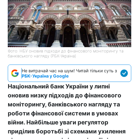
Фото: НБУ оновив підходи до фінансового моніторингу та
банківського нагляду (РБК-Україна)
Не витрачай час на шум! Читай тільки суть з
РБК-Україна у Google
Національний банк України у липні
оновив низку підходів до фінансового
моніторингу, банківського нагляду та
роботи фінансової системи в умовах
війни. Найбільше уваги регулятор
приділив боротьбі зі схемами ухилення