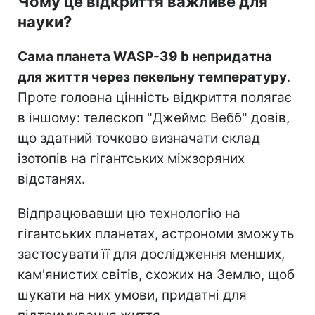
Чому це відкриття важливе для
науки?
Сама планета WASP-39 b непридатна
для життя через пекельну температуру
.
Проте головна цінність відкриття полягає
в іншому: телескоп "Джеймс Вебб" довів,
що здатний точково визначати склад
ізотопів на гігантських міжзоряних
відстанях.
Відпрацювавши цю технологію на
гігантських планетах, астрономи зможуть
застосувати її для дослідження менших,
кам'янистих світів, схожих на Землю, щоб
шукати на них умови, придатні для