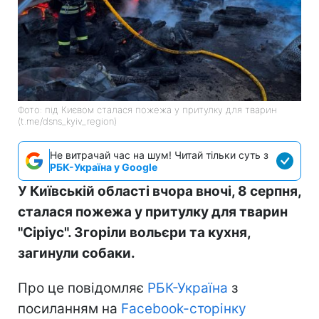
Фото: під Києвом сталася пожежа у притулку для тварин
(t.me/dsns_kyiv_region)
Не витрачай час на шум! Читай тільки суть з
РБК-Україна у Google
У Київській області вчора вночі, 8 серпня,
сталася пожежа у притулку для тварин
"Сіріус". Згоріли вольєри та кухня,
загинули собаки.
Про це повідомляє
РБК-Україна
з
посиланням на
Facebook-сторінку