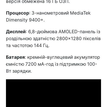
версія обмежена 16 ГБ ОЗП.
Процесор
: 3-нанометровий MediaTek
Dimensity 9400+.
Дисплей
: 6,8-дюймова AMOLED-панель із
роздільною здатністю 2800×1280 пікселів
та частотою 144 Гц.
Батарея
: кремній-вуглецевий акумулятор
ємністю 7200 мА-год із підтримкою 100-
Вт зарядки.