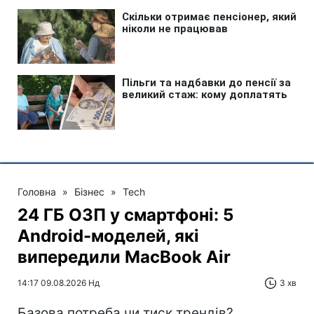
Головна
»
Бізнес
»
Tech
24 ГБ ОЗП у смартфоні: 5
Android-моделей, які
випередили MacBook Air
14:17 09.08.2026 Нд
3 хв
Базова потреба чи тиск трендів?