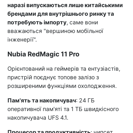
наразі випускаються лише китайськими
брендами для внутрішнього ринку та
потребують імпорту
, саме вони
вважаються "вершиною мобільної
інженерії".
Nubia RedMagic 11 Pro
Орієнтований на геймерів та ентузіастів,
пристрій поєднує топове залізо з
розширеними функціями охолодження.
Пам'ять та накопичувач
: 24 ГБ
оперативної пам'яті та 1 ТБ швидкісного
накопичувача UFS 4.1.
Процесор та продуктивність
: чипсет