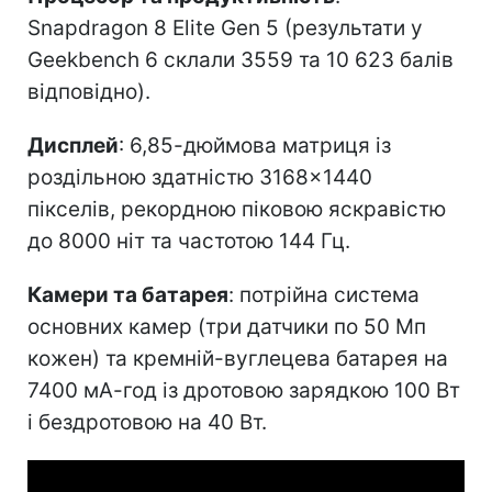
Snapdragon 8 Elite Gen 5 (результати у
Geekbench 6 склали 3559 та 10 623 балів
відповідно).
Дисплей
: 6,85-дюймова матриця із
роздільною здатністю 3168×1440
пікселів, рекордною піковою яскравістю
до 8000 ніт та частотою 144 Гц.
Камери та батарея
: потрійна система
основних камер (три датчики по 50 Мп
кожен) та кремній-вуглецева батарея на
7400 мА-год із дротовою зарядкою 100 Вт
і бездротовою на 40 Вт.