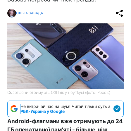
ОЛЬГА ЗАВАДА
Смартфони отримують ОЗП як у ноутбуці (фото: Pexels)
Не витрачай час на шум! Читай тільки суть з
РБК-Україна у Google
Android-флагмани вже отримують до 24
ГБ оперативної пам'яті - більше, ніж