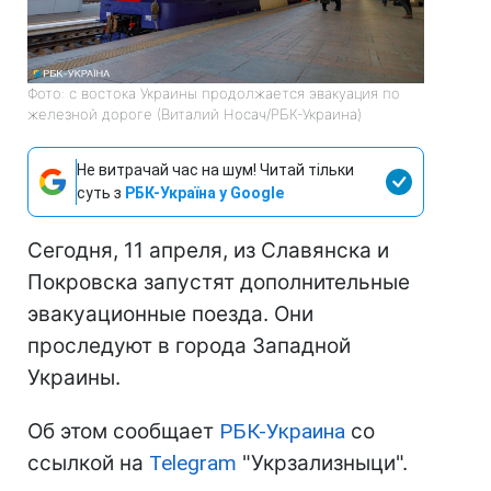
Фото: с востока Украины продолжается эвакуация по
железной дороге (Виталий Носач/РБК-Украина)
Не витрачай час на шум! Читай тільки
суть з
РБК-Україна у Google
Сегодня, 11 апреля, из Славянска и
Покровска запустят дополнительные
эвакуационные поезда. Они
проследуют в города Западной
Украины.
Об этом сообщает
РБК-Украина
со
ссылкой на
Telegram
"Укрзализныци".