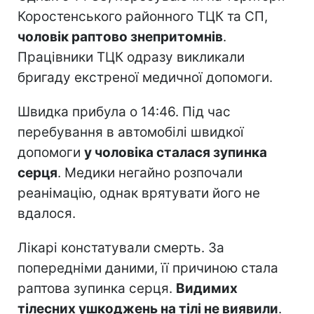
Коростенського районного ТЦК та СП,
чоловік раптово знепритомнів
.
Працівники ТЦК одразу викликали
бригаду екстреної медичної допомоги.
Швидка прибула о 14:46. Під час
перебування в автомобілі швидкої
допомоги
у чоловіка сталася зупинка
серця
. Медики негайно розпочали
реанімацію, однак врятувати його не
вдалося.
Лікарі констатували смерть. За
попередніми даними, її причиною стала
раптова зупинка серця.
Видимих
тілесних ушкоджень на тілі не виявили
.