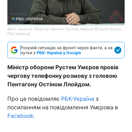
Фото: міністр оборони України Рустем Умєров (Віталій Носач,
РБК-Україна)
Розумій ситуацію на фронті через факти, а не
чутки з
РБК-Україна у Google
Міністр оборони Рустем Умєров провів
чергову телефонну розмову з головою
Пентагону Остіном Ллойдом.
Про це повідомляє
РБК-Україна
з
посиланням на повідомлення Умєрова в
Facebook.