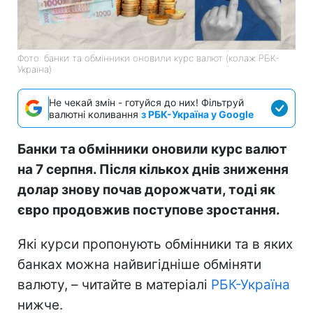
Фото: банки та обмінники оновили курс валют (колаж РБК-
Україна)
Не чекай змін - готуйся до них! Фільтруй
валютні коливання
з РБК-Україна у Google
Банки та обмінники оновили курс валют
на 7 серпня. Після кількох днів зниження
долар знову почав дорожчати, тоді як
євро продовжив поступове зростання.
Які курси пропонують обмінники та в яких
банках можна найвигідніше обміняти
валюту, – читайте в матеріалі
РБК-Україна
нижче.