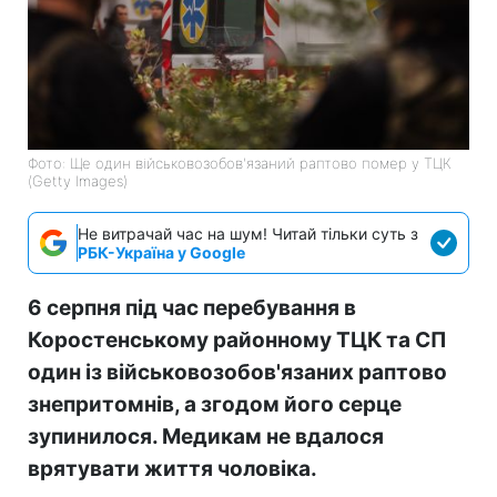
Фото: Ще один військовозобов'язаний раптово помер у ТЦК
(Getty Images)
Не витрачай час на шум! Читай тільки суть з
РБК-Україна у Google
6 серпня під час перебування в
Коростенському районному ТЦК та СП
один із військовозобов'язаних раптово
знепритомнів, а згодом його серце
зупинилося. Медикам не вдалося
врятувати життя чоловіка.