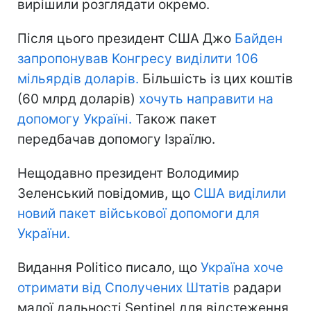
вирішили розглядати окремо.
Після цього президент США Джо
Байден
запропонував Конгресу виділити 106
мільярдів доларів.
Більшість із цих коштів
(60 млрд доларів)
хочуть направити на
допомогу Україні.
Також пакет
передбачав допомогу Ізраїлю.
Нещодавно президент Володимир
Зеленський повідомив, що
США виділили
новий пакет військової допомоги для
України.
Видання Politico писало, що
Україна хоче
отримати від Сполучених Штатів
радари
малої дальності Sentinel для відстеження