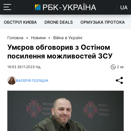
UA
ОБСТРІЛ КИЄВА
DRONE DEALS
ОРМУЗЬКА ПРОТОКА
Головна
»
Новини
»
Війна в Україні
Умєров обговорив з Остіном
посилення можливостей ЗСУ
16:53 26.11.2023 Нд
2 хв
ВАЛЕРІЯ ПОЛІЩУК