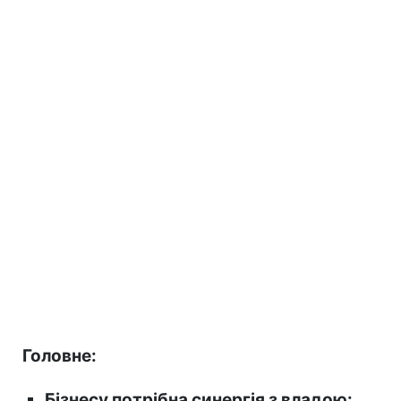
Головне:
Бізнесу потрібна синергія з владою: