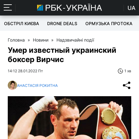
UA
ОБСТРІЛ КИЄВА
DRONE DEALS
ОРМУЗЬКА ПРОТОКА
Головна
»
Новини
»
Надзвичайні події
Умер известный украинский
боксер Вирчис
14:12 28.01.2022 Пт
1 хв
АНАСТАСІЯ РОКИТНА