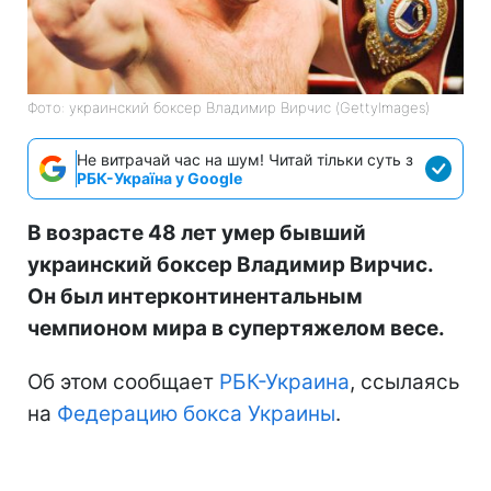
Фото: украинский боксер Владимир Вирчис (GettyImages)
Не витрачай час на шум! Читай тільки суть з
РБК-Україна у Google
В возрасте 48 лет умер бывший
украинский боксер Владимир Вирчис.
Он был интерконтинентальным
чемпионом мира в супертяжелом весе.
Об этом сообщает
РБК-Украина
, ссылаясь
на
Федерацию бокса Украины
.