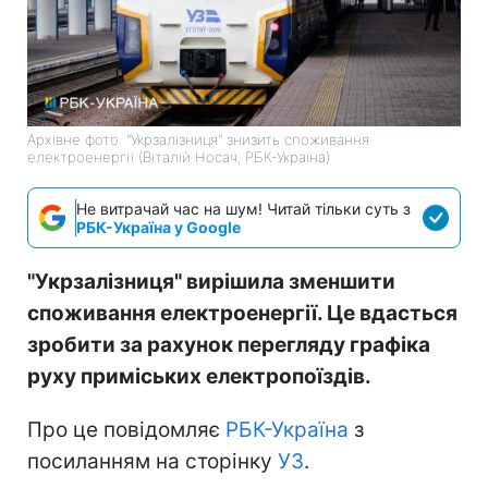
Архівне фото: "Укрзалізниця" знизить споживання
електроенергії (Віталій Носач, РБК-Україна)
Не витрачай час на шум! Читай тільки суть з
РБК-Україна у Google
"Укрзалізниця" вирішила зменшити
споживання електроенергії. Це вдасться
зробити за рахунок перегляду графіка
руху приміських електропоїздів.
Про це повідомляє
РБК-Україна
з
посиланням на сторінку
УЗ
.