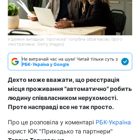
У деяких випадках "прописка" потрібна обов'язково (фото
ілюстративне: Getty Images)
Не витрачай час на шум! Читай тільки суть з
РБК-Україна у Google
Дехто може вважати, що реєстрація
місця проживання "автоматично" робить
людину співвласником нерухомості.
Проте насправді все не так просто.
Про це розповіла у коментарі
РБК-Україна
юрист ЮК "Приходько та партнери"