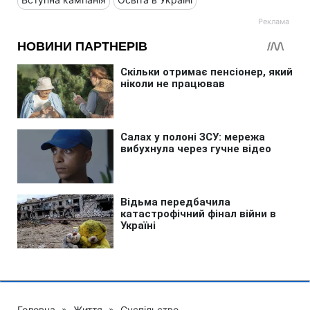
Головна
»
Життя
»
Суспільство