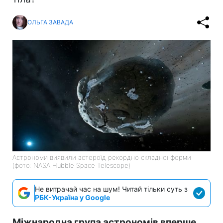
ОЛЬГА ЗАВАДА
Астрономи виявили астероїд рекордно складної форми
(фото: NASA Hubble Space Telescope)
Не витрачай час на шум! Читай тільки суть з
РБК-Україна у Google
Міжнародна група астрономів вперше