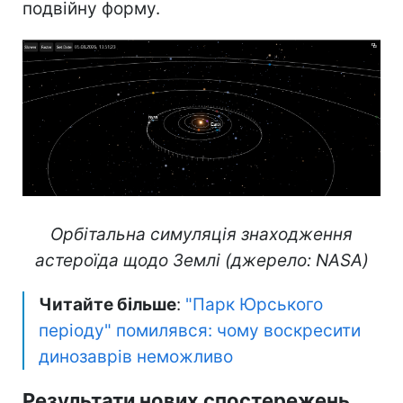
подвійну форму.
Орбітальна симуляція знаходження
астероїда щодо Землі (джерело: NASA)
Читайте більше
:
"Парк Юрського
періоду" помилявся: чому воскресити
динозаврів неможливо
Результати нових спостережень