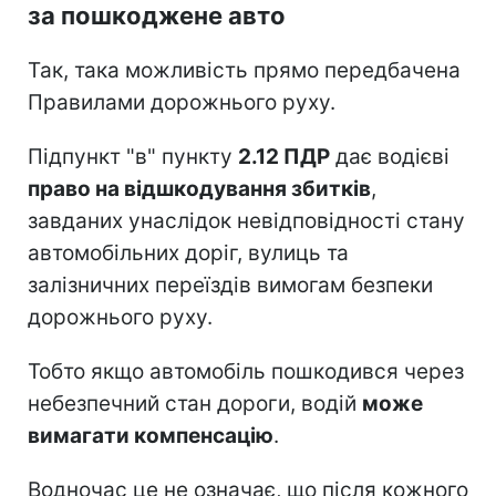
за пошкоджене авто
Так, така можливість прямо передбачена
Правилами дорожнього руху.
Підпункт "в" пункту
2.12 ПДР
дає водієві
право на відшкодування збитків
,
завданих унаслідок невідповідності стану
автомобільних доріг, вулиць та
залізничних переїздів вимогам безпеки
дорожнього руху.
Тобто якщо автомобіль пошкодився через
небезпечний стан дороги, водій
може
вимагати компенсацію
.
Водночас це не означає, що після кожного