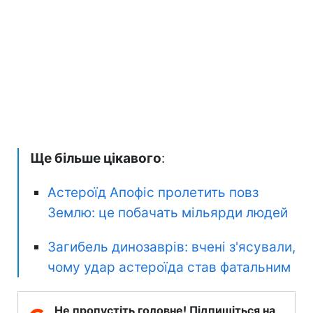
Ще більше цікавого
:
Астероїд Апофіс пролетить повз
Землю: це побачать мільярди людей
Загибель динозаврів: вчені з'ясували,
чому удар астероїда став фатальним
Не пропустіть головне! Підпишіться на