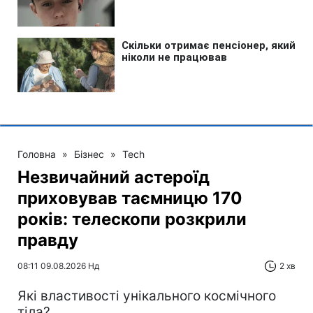
Головна
»
Бізнес
»
Tech
Незвичайний астероїд
приховував таємницю 170
років: телескопи розкрили
правду
08:11 09.08.2026 Нд
2 хв
Які властивості унікального космічного
тіла?