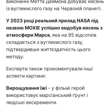
виконанні Метта Деймона добуває кисень
із вуглекислого газу на Червоній планеті.
У 2023 році реальний прилад NASA під
назвою MOXIE успішно видобув кисень з
атмосфери Марса
, яка на 95 відсотків
складається з вуглекислого газу,
підтвердивши життєздатність цього
методу.
Експерти також прокоментували інші
аспекти картини:
Вирощування їжі
- у фільмі герой
використовує марсіанський ґрунт і
людські екскременти.