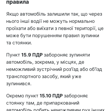
правила
Якщо автомобіль залишили так, що через
нього інші водії не можуть нормально
проїхати або виїхати з певної території, це
може бути порушенням правил зупинки
та стоянки.
Пункт
15.9 ПДР
забороняє зупиняти
автомобіль, зокрема, у місцях, де
неможливий зустрічний роз'їзд або об'їзд
транспортного засобу, який уже
зупинився.
Окремо пункт
15.10 ПДР
забороняє
стоянку там, де припаркований
автомобіль робить неможливим рух інших