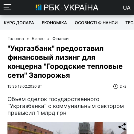
UA
КУРС ДОЛАРА
ЕКОНОМІКА
ОСОБИСТІ ФІНАНСИ
TEC
Головна
»
Бізнес
»
Фінанси
"Укргазбанк" предоставил
финансовый лизинг для
концерна "Городские тепловые
сети" Запорожья
15:35 18.02.2020 Вт
2 хв
Объем сделок государственного
"Укргазбанка" с коммунальным сектором
превысил 1 млрд грн