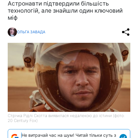
Астронавти підтвердили більшість
технологій, але знайшли один ключовий
міф
ОЛЬГА ЗАВАДА
Стрічка Рідлі Скотта виявилася недалекою до істини (фото:
20 Century Fox)
Не витрачай час на шум! Читай тільки суть з