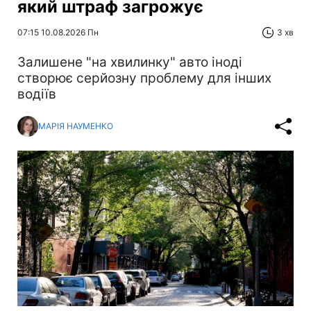
який штраф загрожує
07:15 10.08.2026 Пн
3 хв
Залишене "на хвилинку" авто іноді
створює серйозну проблему для інших
водіїв
МАРІЯ НАУМЕНКО