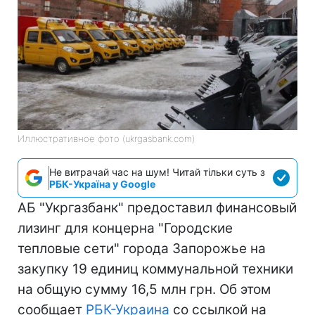
Иллюстративное фото (ukrgasbank.com)
Не витрачай час на шум! Читай тільки суть з
РБК-Україна у Google
АБ "Укргазбанк" предоставил финансовый
лизинг для концерна "Городские
тепловые сети" города Запорожье на
закупку 19 единиц коммунальной техники
на общую сумму 16,5 млн грн. Об этом
сообщает
РБК-Украина
со ссылкой на