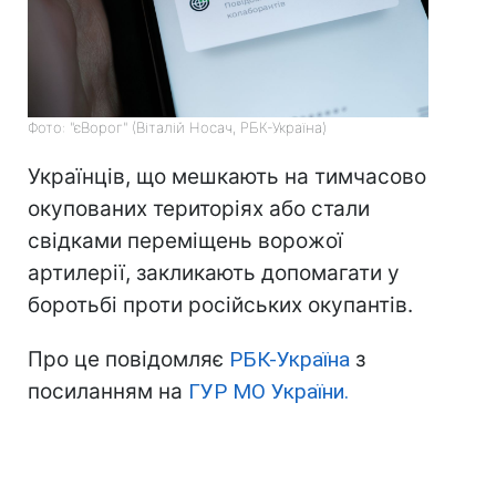
Фото: "єВорог" (Віталій Носач, РБК-Україна)
Українців, що мешкають на тимчасово
окупованих територіях або стали
свідками переміщень ворожої
артилерії, закликають допомагати у
боротьбі проти російських окупантів.
Про це повідомляє
РБК-Україна
з
посиланням на
ГУР МО України.