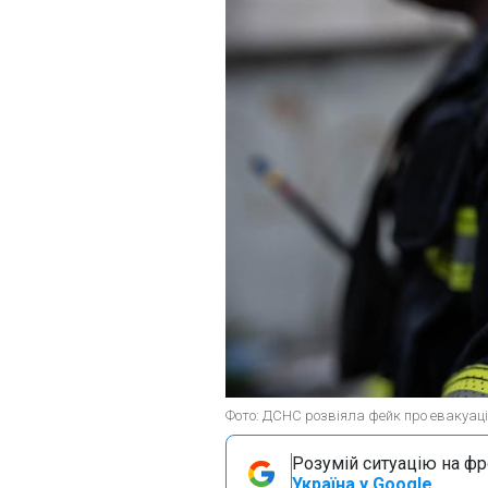
Фото: ДСНС розвіяла фейк про евакуаці
Розумій ситуацію на фро
Україна у Google