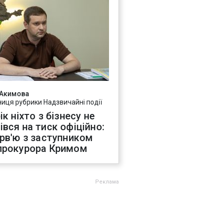
 Акимова
ниця рубрики Надзвичайні події
ік ніхто з бізнесу не
івся на тиск офіційно:
ерв'ю з заступником
прокурора Кримом