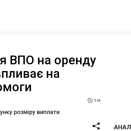
ля ВПО на оренду
впливає на
омоги
3 хв
хунку розміру виплати
АНАЛ