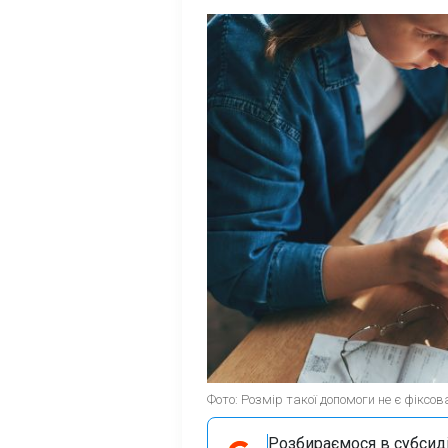
Фото: Розмір такої допомоги не є фіксов
Розбираємося в субсидія