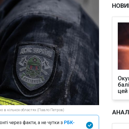
НОВИ
Оку
бал
цей
ю в кількох областях (Павло Петров)
АНАЛ
нті через факти, а не чутки з
РБК-