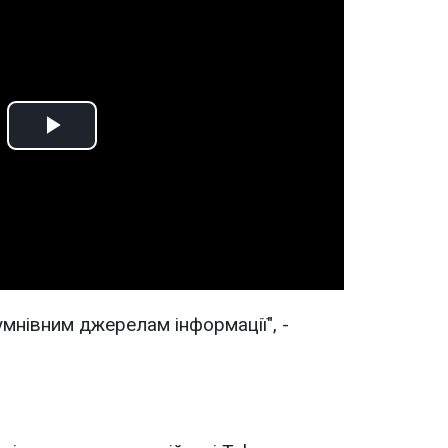
Play
Video
умнівним джерелам інформації", -