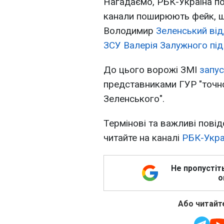
Нагадаємо, РБК-Україна по
канали поширюють фейк, щ
Володимир
Зеленський ві
ЗСУ Валерія Залужного пі
До цього ворожі ЗМІ
запу
представниками ГУР "точн
Зеленського".
Термінові та важливі повід
читайте на каналі
РБК-Украї
Не пропустіт
о
Або читайте