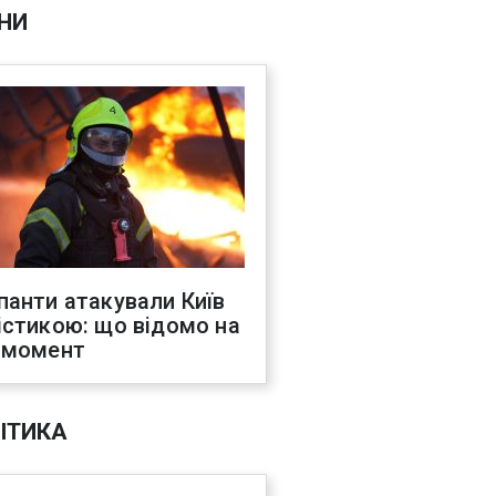
НИ
панти атакували Київ
істикою: що відомо на
 момент
ІТИКА