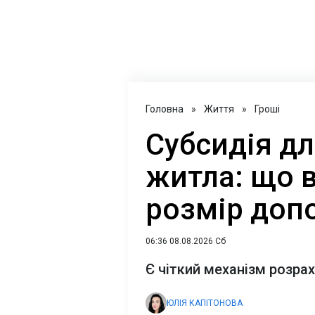
Головна
»
Життя
»
Гроші
Субсидія д
житла: що 
розмір доп
06:36 08.08.2026 Сб
Є чіткий механізм розра
ЮЛІЯ КАПІТОНОВА