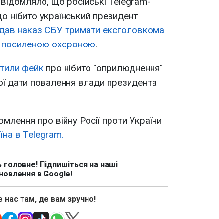
відомляло, що російські Telegram-
о нібито український президент
ддав наказ СБУ тримати ексголовкома
д посиленою охороною
.
стили фейк
про нібито "оприлюднення"
ої дати повалення влади президента
омлення про війну Росії проти України
на в Telegram.
ь головне! Підпишіться на наші
новлення в Google!
 нас там, де вам зручно!