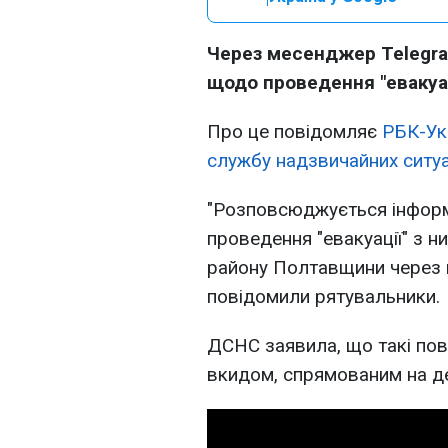
Через месенджер Telegr
щодо проведення "евакуац
Про це повідомляє
РБК-Ук
службу надзвичайних ситу
"Розповсюджується інформ
проведення "евакуації" з 
району Полтавщини через йм
повідомили рятувальники.
ДСНС заявила, що такі по
вкидом, спрямованим на дес