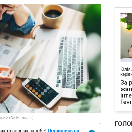
Юлія
керів
За р
жал
інт
Ген
аним (Getty Images)
ГОЛО
х та пенсіях за тебе!
Підпишись на