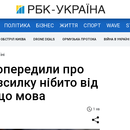
ПОЛІТИКА
БІЗНЕС
ЖИТТЯ
СПОРТ
WAVE
S
ОБСТРІЛ КИЄВА
DRONE DEALS
ОРМУЗЬКА ПРОТОКА
ВІЙНА В УКРАЇНІ
їні
попередили про
силку нібито від
що мова
1 хв