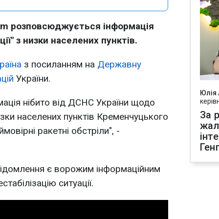
am розповсюджується інформація
ії" з низки населених пунктів.
раїна
з посиланням на
Державну
ацій
України.
Юлія
ація нібито від ДСНС України щодо
керів
За р
низки населених пунктів Кременчуцького
жал
овірні ракетні обстріли", -
інт
Ген
відомлення є ворожим інформаційним
табілізацію ситуації.