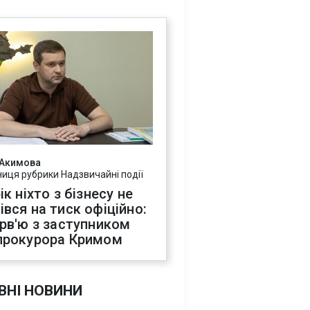
 Акимова
ниця рубрики Надзвичайні події
ік ніхто з бізнесу не
івся на тиск офіційно:
ерв'ю з заступником
прокурора Кримом
ВНІ НОВИНИ