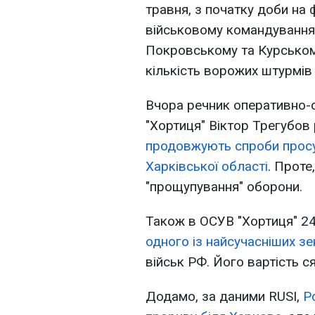
травня, з початку доби на 
військовому командування
Покровському та Курськом
кількість ворожих штурмів 
Вчора речник оперативно-с
"Хортиця" Віктор Трегубов
продовжують спроби прос
Харківської області
. Проте
"прощупування" оборони.
Також в ОСУВ "Хортиця" 2
одного із найсучасніших з
військ РФ. Його вартість с
Додамо, за даними RUSI,
Р