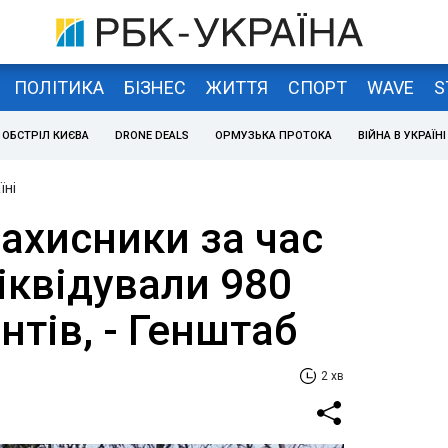
ПОЛІТИКА
БІЗНЕС
ЖИТТЯ
СПОРТ
WAVE
S
ОБСТРІЛ КИЄВА
DRONE DEALS
ОРМУЗЬКА ПРОТОКА
ВІЙНА В УКРАЇНІ
їні
захисники за час
іквідували 980
нтів, - Генштаб
2 хв