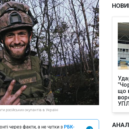
НОВИ
Уда
"Чо
що 
вор
УП
ти російських окупантів в Україні
АНАЛ
нті через факти, а не чутки з
РБК-