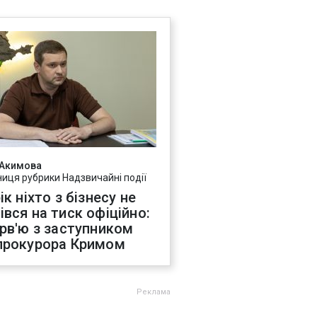
 Акимова
ниця рубрики Надзвичайні події
ік ніхто з бізнесу не
івся на тиск офіційно:
ерв'ю з заступником
прокурора Кримом