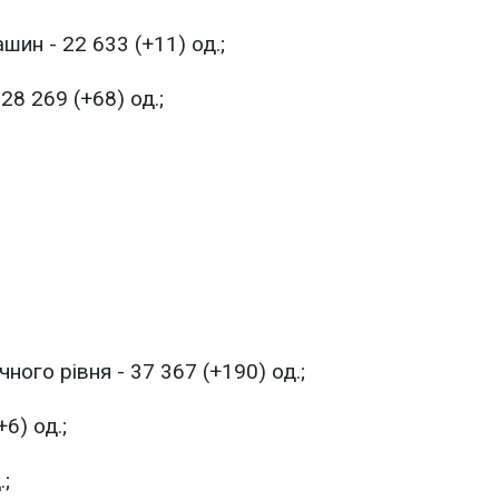
ин - 22 633 (+11) од.;
28 269 (+68) од.;
ого рівня - 37 367 (+190) од.;
6) од.;
.;