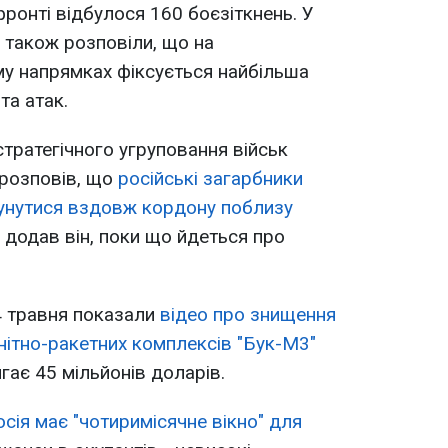
фронті відбулося 160 боєзіткнень. У
 також розповіли, що на
у напрямках фіксується найбільша
та атак.
тратегічного угруповання військ
 розповів, що
російські загарбники
унутися вздовж кордону поблизу
, додав він, поки що йдеться про
4 травня показали
відео про знищення
енітно-ракетних комплексів "Бук-М3"
ягає 45 мільйонів доларів.
осія має "чотиримісячне вікно" для