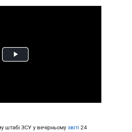
Play
Video
у штабі ЗСУ у вечірньому
звіті
24