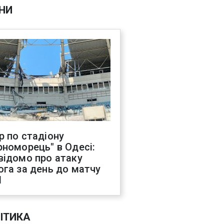
НИ
р по стадіону
рноморець" в Одесі:
відомо про атаку
ога за день до матчу
Л
ІТИКА