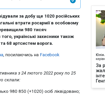
відували за добу ще 1020 російських
агальні втрати росармії в особовому
перевищили 980 тисяч
 того, українські захисники також
 та 68 артсистем ворога.
на
, посилаючись на
Facebook
Юлія
керів
За р
жал
тивника з 24 лютого 2022 року по 25
інт
но склали:
Ген
ько 980 850 (+1020) осіб ліквідовано;