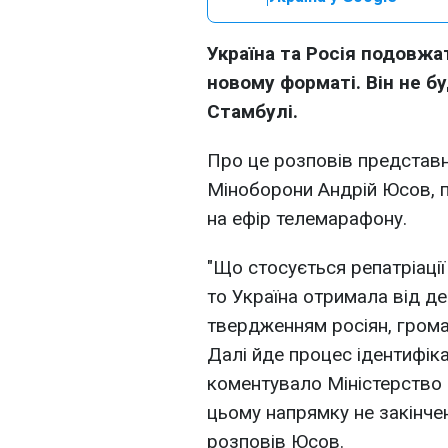
Україна та Росія подовжат
новому форматі. Він не б
Стамбулі.
Про це розповів представн
Міноборони Андрій Юсов, 
на ефір телемарафону.
"Що стосується репатріаці
то Україна отримала від д
твердженням росіян, громад
Далі йде процес ідентифіка
коментувало Міністерство 
цьому напрямку не закінчен
розповів Юсов.