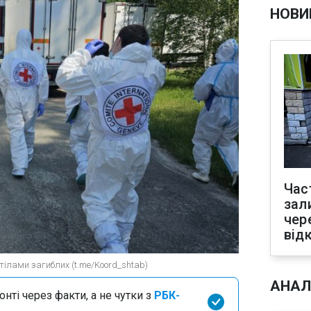
НОВИ
Час
зал
чер
від
 тілами загиблих (t.me/Koord_shtab)
АНАЛ
нті через факти, а не чутки з
РБК-