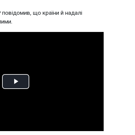
повідомив, що країни й надалі
лими.
Play
Video