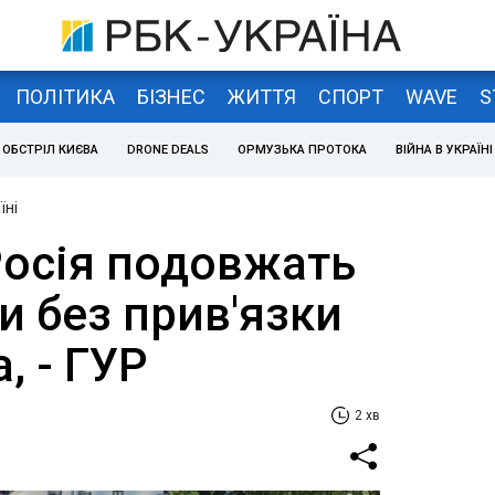
ПОЛІТИКА
БІЗНЕС
ЖИТТЯ
СПОРТ
WAVE
S
ОБСТРІЛ КИЄВА
DRONE DEALS
ОРМУЗЬКА ПРОТОКА
ВІЙНА В УКРАЇНІ
їні
Росія подовжать
и без прив'язки
, - ГУР
2 хв