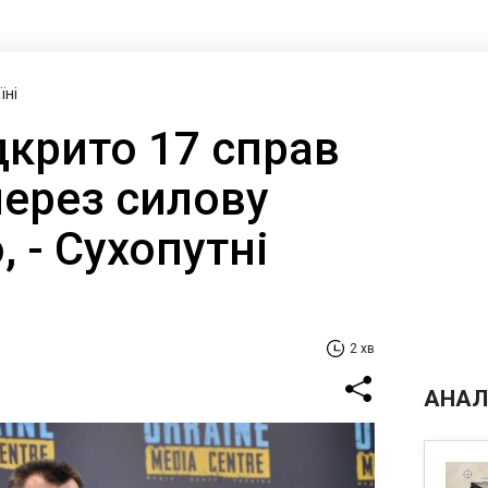
їні
ідкрито 17 справ
через силову
, - Сухопутні
2 хв
АНАЛ