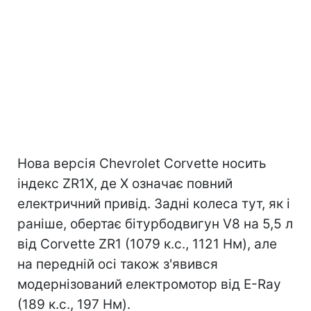
Нова версія Chevrolet Corvette носить
індекс ZR1X, де X означає повний
електричний привід. Задні колеса тут, як і
раніше, обертає бітурбодвигун V8 на 5,5 л
від Corvette ZR1 (1079 к.с., 1121 Нм), але
на передній осі також з'явився
модернізований електромотор від E-Ray
(189 к.с., 197 Нм).