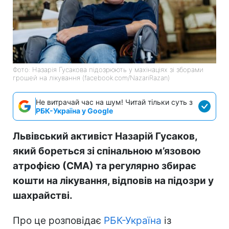
Фото: Назарія Гусакова підозрюють у махінаціях зі зборами
грошей на лікування (facebook.com/NazariRazan)
Не витрачай час на шум! Читай тільки суть з
РБК-Україна у Google
Львівський активіст Назарій Гусаков,
який бореться зі спінальною м’язовою
атрофією (СМА) та регулярно збирає
кошти на лікування, відповів на підозри у
шахрайстві.
Про це розповідає
РБК-Україна
із