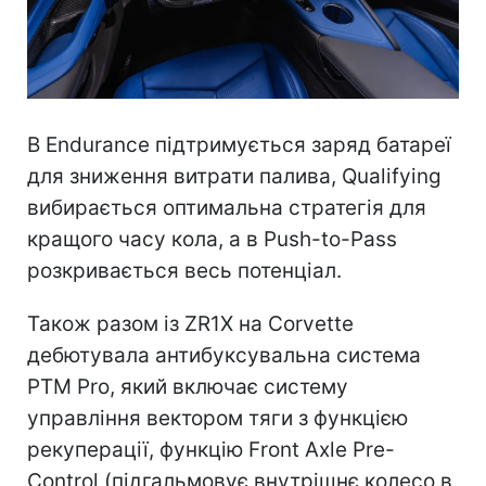
В Endurance підтримується заряд батареї
для зниження витрати палива, Qualifying
вибирається оптимальна стратегія для
кращого часу кола, а в Push-to-Pass
розкривається весь потенціал.
Також разом із ZR1X на Corvette
дебютувала антибуксувальна система
PTM Pro, який включає систему
управління вектором тяги з функцією
рекуперації, функцію Front Axle Pre-
Control (підгальмовує внутрішнє колесо в