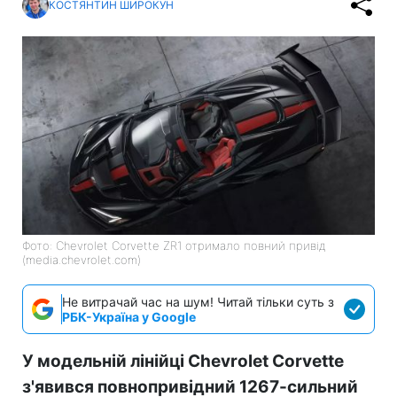
КОСТЯНТИН ШИРОКУН
Фото: Chevrolet Corvette ZR1 отримало повний привід
(media.chevrolet.com)
Не витрачай час на шум! Читай тільки суть з
РБК-Україна у Google
У модельній лінійці Chevrolet Corvette
з'явився повнопривідний 1267-сильний