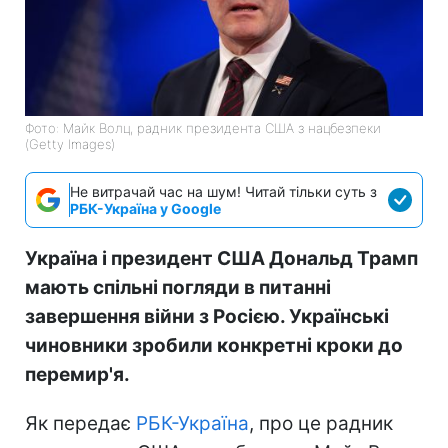
Фото: Майк Волц, радник президента США з нацбезпеки
(Getty Images)
Не витрачай час на шум! Читай тільки суть з
РБК-Україна у Google
Україна і президент США Дональд Трамп
мають спільні погляди в питанні
завершення війни з Росією. Українські
чиновники зробили конкретні кроки до
перемир'я.
Як передає
РБК-Україна
, про це радник