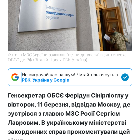
Фото: в МЗС України заявили, "взяли до уваги" візит генсека
ОБСЄ до РФ (Віталій Носач РБК-Україна)
Не витрачай час на шум! Читай тільки суть з
РБК-Україна у Google
Генсекретар ОБСЄ Ферідун Сінірліоглу у
вівторок, 11 березня, відвідав Москву, де
зустрівся з главою МЗС Росії Сергієм
Лавровим. В українському міністерстві
закордонних справ прокоментували цей