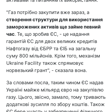
активами та питанням їх використання.
"Газ потрібно закупити вже зараз, а
створення структури для використання
заморожених активів ще займе певний
час
. Те, що зробив ЄС, - це надання
гарантій ЄС для двох великих кредитів
Нафтогазу від ЄБРР та ЄІБ на загальну
суму 800 мільйонів. Крім того, механізм
Ukraine Facility також спрямовує
норвезький грант", - сказала вона.
За словами посла, таким чином ЄС надав
Україні майже мільярд євро на закупівлю
газу. Цього, звісно, замало, тому тривають
додаткові зусилля по збору коштів. Також
ЄС бере участь у забезпеченні фізичного