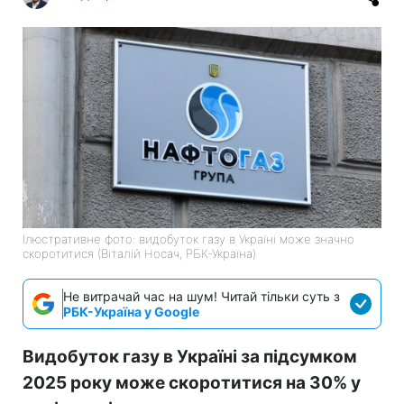
Ілюстративне фото: видобуток газу в Україні може значно
скоротитися (Віталій Носач, РБК-Україна)
Не витрачай час на шум! Читай тільки суть з
РБК-Україна у Google
Видобуток газу в Україні за підсумком
2025 року може скоротитися на 30% у