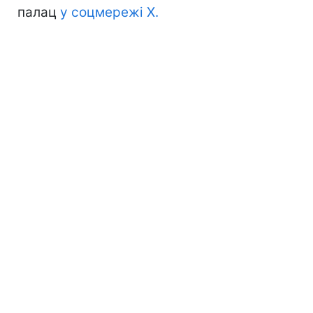
палац
у соцмережі X.