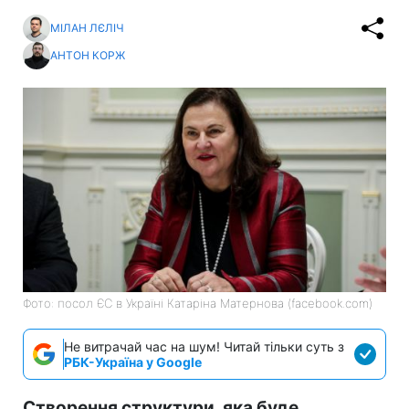
МІЛАН ЛЄЛІЧ
АНТОН КОРЖ
Фото: посол ЄС в Україні Катаріна Матернова (facebook.com)
Не витрачай час на шум! Читай тільки суть з
РБК-Україна у Google
Створення структури, яка буде