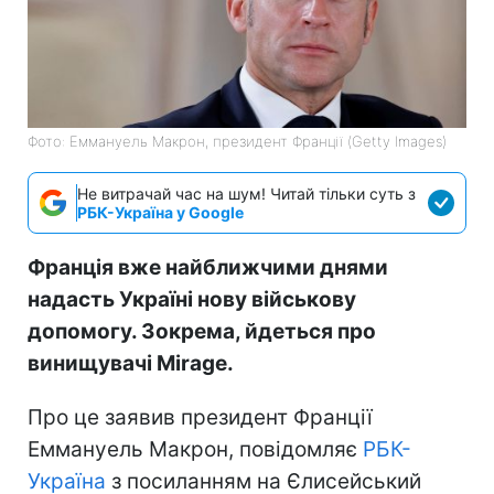
Фото: Еммануель Макрон, президент Франції (Getty Images)
Не витрачай час на шум! Читай тільки суть з
РБК-Україна у Google
Франція вже найближчими днями
надасть Україні нову військову
допомогу. Зокрема, йдеться про
винищувачі Mirage.
Про це заявив президент Франції
Еммануель Макрон, повідомляє
РБК-
Україна
з посиланням на Єлисейський