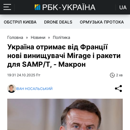
UA
ОБСТРІЛ КИЄВА
DRONE DEALS
ОРМУЗЬКА ПРОТОКА
Головна
»
Новини
»
Політика
Україна отримає від Франції
нові винищувачі Mirage і ракети
для SAMP/T, - Макрон
19:31 24.10.2025 Пт
2 хв
ІВАН НОСАЛЬСЬКИЙ