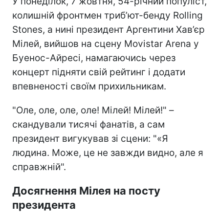
У понеділок, 7 жовтня, 54-річний популіст,
колишній фронтмен триб’ют-бенду Rolling
Stones, а нині президент Аргентини Хав’єр
Мілей, вийшов на сцену Movistar Arena у
Буенос-Айресі, намагаючись через
концерт підняти свій рейтинг і додати
впевненості своїм прихильникам.
"Оле, оле, оле, оле! Мілей! Мілей!" –
скандували тисячі фанатів, а сам
президент вигукував зі сцени: "«Я
людина. Може, це не завжди видно, але я
справжній".
Досягнення Мілея на посту
президента