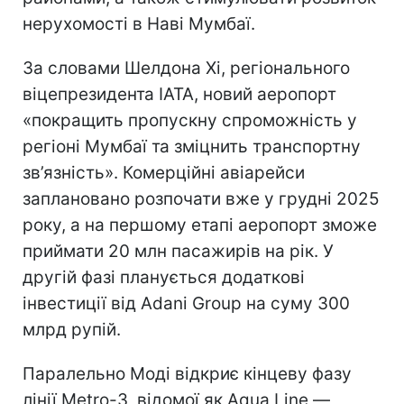
нерухомості в Наві Мумбаї.
За словами Шелдона Хі, регіонального
віцепрезидента IATA, новий аеропорт
«покращить пропускну спроможність у
регіоні Мумбаї та зміцнить транспортну
зв’язність». Комерційні авіарейси
заплановано розпочати вже у грудні 2025
року, а на першому етапі аеропорт зможе
приймати 20 млн пасажирів на рік. У
другій фазі планується додаткові
інвестиції від Adani Group на суму 300
млрд рупій.
Паралельно Моді відкриє кінцеву фазу
лінії Metro-3, відомої як Aqua Line —