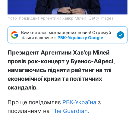
Фото: президент Аргентини Хав’єр Мілей (Getty Images)
Вимкни хаос міжнародних новин! Отримуй
тільки важливе з
РБК-Україна у Google
Президент Аргентини Хав’єр Мілей
провів рок-концерт у Буенос-Айресі,
намагаючись підняти рейтинг на тлі
економічної кризи та політичних
скандалів.
Про це повідомляє
РБК-Україна
з
посиланням на
Тhe Guardian.