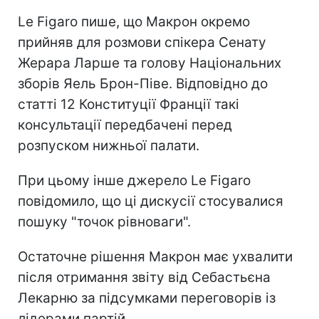
Le Figaro пише, що Макрон окремо
прийняв для розмови спікера Сенату
Жерара Ларше та голову Національних
зборів Яель Брон-Піве. Відповідно до
статті 12 Конституції Франції такі
консультації передбачені перед
розпуском нижньої палати.
При цьому інше джерело Le Figaro
повідомило, що ці дискусії стосувалися
пошуку "точок рівноваги".
Остаточне рішення Макрон має ухвалити
після отримання звіту від Себастьєна
Лекарню за підсумками переговорів із
лідерами партій.