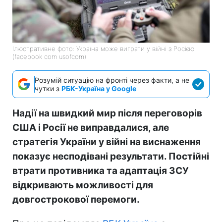
Ілюстративне фото: Україна може виграти у війні з Росією
(facebook com usofcom)
Розумій ситуацію на фронті через факти, а не
чутки з
РБК-Україна у Google
Надії на швидкий мир після переговорів
США і Росії не виправдалися, але
стратегія України у війні на виснаження
показує несподівані результати. Постійні
втрати противника та адаптація ЗСУ
відкривають можливості для
довгострокової перемоги.