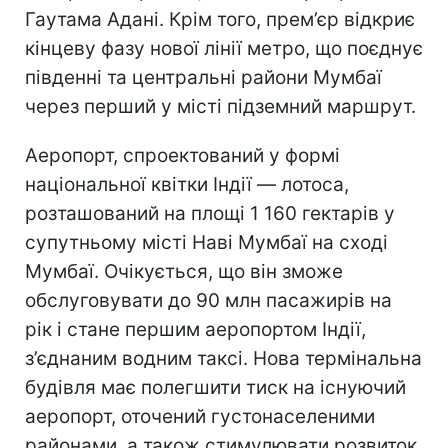
Гаутама Адані. Крім того, прем’єр відкриє
кінцеву фазу нової лінії метро, що поєднує
південні та центральні райони Мумбаї
через перший у місті підземний маршрут.
Аеропорт, спроектований у формі
національної квітки Індії — лотоса,
розташований на площі 1 160 гектарів у
супутньому місті Наві Мумбаї на сході
Мумбаї. Очікується, що він зможе
обслуговувати до 90 млн пасажирів на
рік і стане першим аеропортом Індії,
з’єднаним водним таксі. Нова термінальна
будівля має полегшити тиск на існуючий
аеропорт, оточений густонаселеними
районами, а також стимулювати розвиток