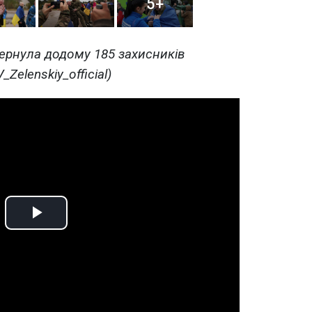
5+
ернула додому 185 захисників
_Zelenskiy_official)
Play
Video