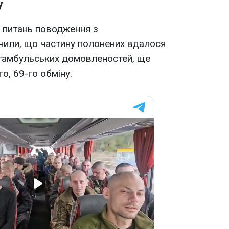
у
 питань поводження з
нили, що частину полонених вдалося
стамбульських домовленостей, ще
о, 69-го обміну.