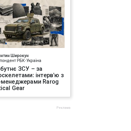
янтин Широкун
пондент РБК-Україна
бутнє ЗСУ – за
оскелетами: інтерв'ю з
-менеджерами Rarog
ical Gear