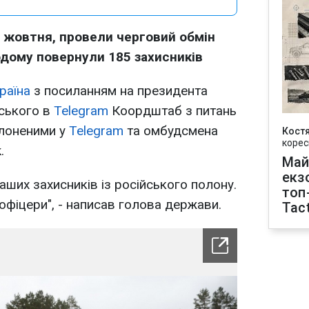
 2 жовтня, провели черговий обмін
дому повернули 185 захисників
раїна
з посиланням на президента
ського в
Telegram
Коордштаб з питань
лоненими у
Telegram
та омбудсмена
Кост
корес
.
Май
екз
ших захисників із російського полону.
топ
 офіцери", - написав голова держави.
Tact