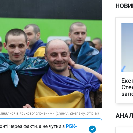
НОВИ
Екс
Сте
зап
інялися військовополоненими (t.me/V_Zelenskiy_official)
АНАЛ
нті через факти, а не чутки з
РБК-