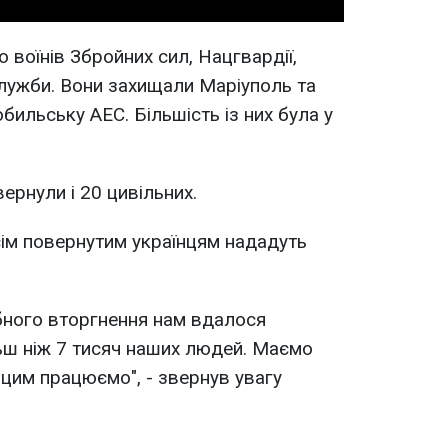
о воїнів Збройних сил, Нацгвардії,
лужби. Вони захищали Маріуполь та
бильську АЕС. Більшість із них була у
ернули і 20 цивільних.
ім повернутим українцям нададуть
бного вторгнення нам вдалося
ьш ніж 7 тисяч наших людей. Маємо
 цим працюємо", - звернув увагу