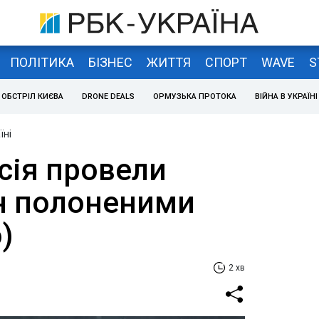
ПОЛІТИКА
БІЗНЕС
ЖИТТЯ
СПОРТ
WAVE
S
ОБСТРІЛ КИЄВА
DRONE DEALS
ОРМУЗЬКА ПРОТОКА
ВІЙНА В УКРАЇНІ
їні
осія провели
н полоненими
)
2 хв