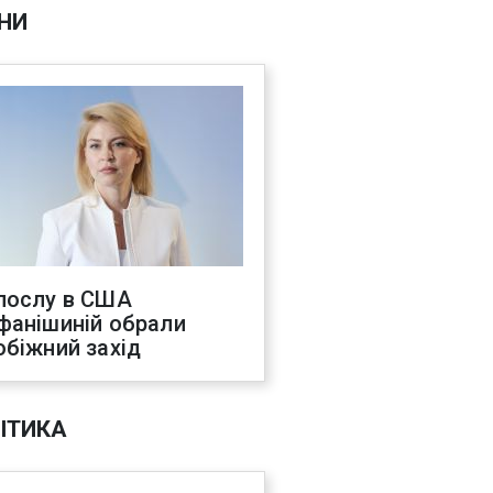
НИ
послу в США
фанішиній обрали
обіжний захід
ІТИКА