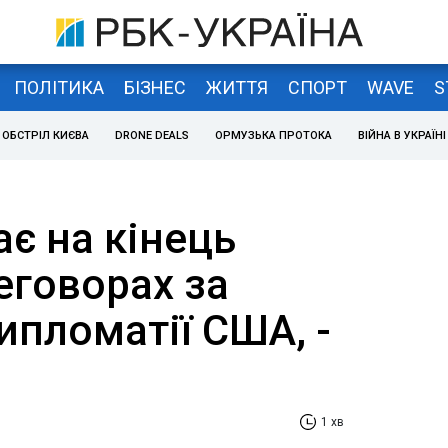
ПОЛІТИКА
БІЗНЕС
ЖИТТЯ
СПОРТ
WAVE
S
ОБСТРІЛ КИЄВА
DRONE DEALS
ОРМУЗЬКА ПРОТОКА
ВІЙНА В УКРАЇНІ
ає на кінець
еговорах за
ипломатії США, -
1 хв