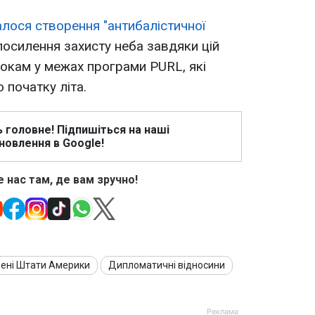
лося створення "антибалістичної
 посилення захисту неба завдяки цій
крокам у межах програми PURL, які
початку літа.
ь головне! Підпишіться на наші
новлення в Google!
 нас там, де вам зручно!
ені Штати Америки
Дипломатичні відносини