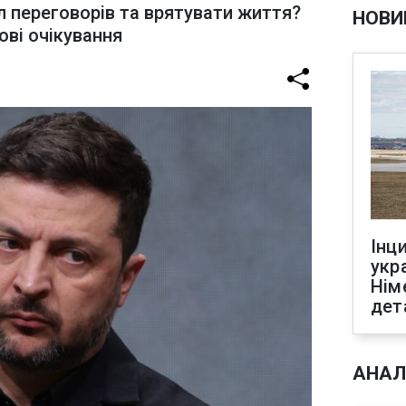
л переговорів та врятувати життя?
НОВИ
ві очікування
Інц
укр
Нім
дет
АНАЛ