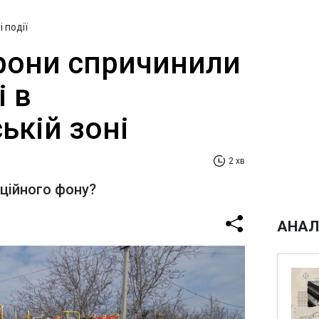
 події
дрони спричинили
і в
ькій зоні
2 хв
аційного фону?
АНАЛ