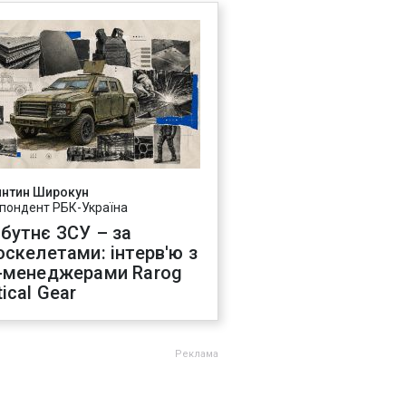
янтин Широкун
пондент РБК-Україна
бутнє ЗСУ – за
оскелетами: інтерв'ю з
-менеджерами Rarog
ical Gear