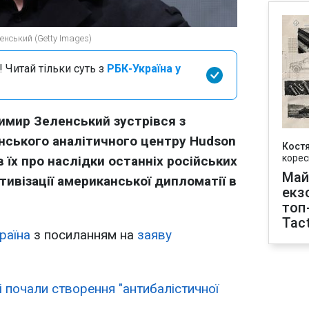
нський (Getty Images)
 Читай тільки суть з
РБК-Україна у
имир Зеленський зустрівся з
ського аналітичного центру Hudson
Кост
корес
ав їх про наслідки останніх російських
Май
ктивізації американської дипломатії в
екз
топ
Tact
раїна
з посиланням на
заяву
і почали створення "антибалістичної