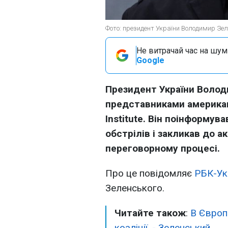
Фото: президент України Володимир Зеле
Не витрачай час на шум!
Google
Президент України Волод
представниками американ
Institute. Він поінформув
обстрілів і закликав до а
переговорному процесі.
Про це повідомляє
РБК-Ук
Зеленського.
Читайте також
:
В Європ
коаліції, - Зеленський