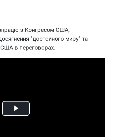
івпрацю з Конгресом США,
осягнення "достойного миру" та
і США в переговорах.
Play
Video