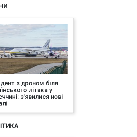
НИ
идент з дроном біля
аїнського літака у
еччині: з'явилися нові
алі
ІТИКА