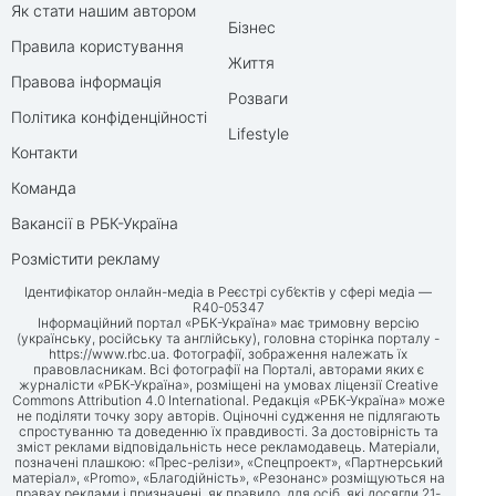
Як стати нашим автором
Бізнес
Правила користування
Життя
Правова інформація
Розваги
Політика конфіденційності
Lifestyle
Контакти
Команда
Вакансії в РБК-Україна
Розмістити рекламу
Ідентифікатор онлайн-медіа в Реєстрі суб’єктів у сфері медіа —
R40-05347
Інформаційний портал «РБК-Україна» має тримовну версію
(українську, російську та англійську), головна сторінка порталу -
https://www.rbc.ua
. Фотографії, зображення належать їх
правовласникам. Всі фотографії на Порталі, авторами яких є
журналісти «РБК-Україна», розміщені на умовах ліцензії Creative
Commons Attribution 4.0 International. Редакція «РБК-Україна» може
не поділяти точку зору авторів. Оціночні судження не підлягають
спростуванню та доведенню їх правдивості. За достовірність та
зміст реклами відповідальність несе рекламодавець. Матеріали,
позначені плашкою: «Прес-релізи», «Спецпроект», «Партнерський
матеріал», «Promo», «Благодійність», «Резонанс» розміщуються на
правах реклами і призначені, як правило, для осіб, які досягли 21-