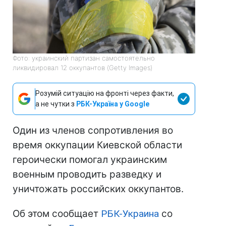
Фото: украинский партизан самостоятельно
ликвидировал 12 оккупантов (Getty Images)
Розумій ситуацію на фронті через факти,
а не чутки з
РБК-Україна у Google
Один из членов сопротивления во
время оккупации Киевской области
героически помогал украинским
военным проводить разведку и
уничтожать российских оккупантов.
Об этом сообщает
РБК-Украина
со