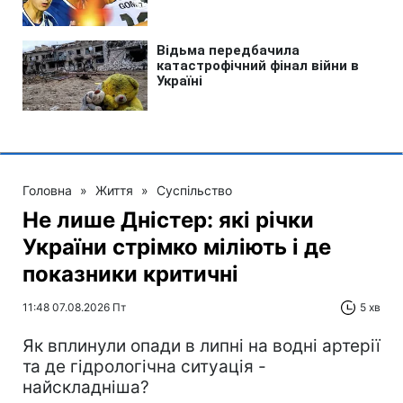
Головна
»
Життя
»
Суспільство
Не лише Дністер: які річки
України стрімко міліють і де
показники критичні
11:48 07.08.2026 Пт
5 хв
Як вплинули опади в липні на водні артерії
та де гідрологічна ситуація -
найскладніша?