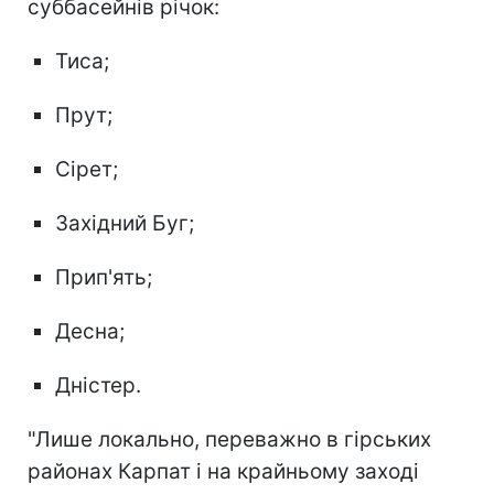
суббасейнів річок:
Тиса;
Прут;
Сірет;
Західний Буг;
Прип'ять;
Десна;
Дністер.
"Лише локально, переважно в гірських
районах Карпат і на крайньому заході