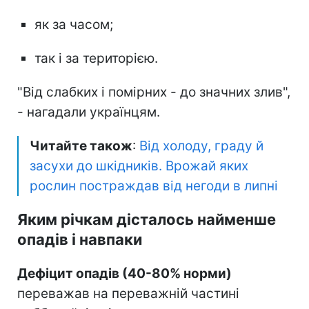
як за часом;
так і за територією.
"Від слабких і помірних - до значних злив",
- нагадали українцям.
Читайте також
:
Від холоду, граду й
засухи до шкідників. Врожай яких
рослин постраждав від негоди в липні
Яким річкам дісталось найменше
опадів і навпаки
Дефіцит опадів (40-80% норми)
переважав на переважній частині