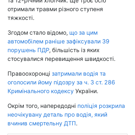
та 12-річний хлопчик. Ще троє осіб
отримали травми різного ступеня
тяжкості.
Згодом стало відомо,
що за цим
автомобілем раніше зафіксували 39
порушень ПДР
, більшість із яких
стосувалися перевищення швидкості.
Правоохоронці
затримали водія та
оголосили йому підозру за ч. 3 ст. 286
Кримінального кодексу
України.
Окрім того, напередодні
поліція розкрила
неочікувану деталь про водія, який
вчинив смертельну ДТП
.