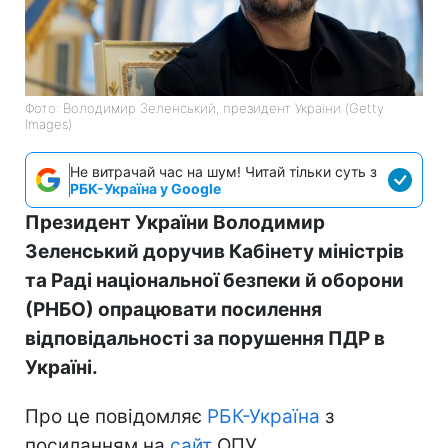
Фото: Володимир Зеленський, президент України (Getty
Images)
Не витрачай час на шум! Читай тільки суть з
РБК-Україна у Google
Президент України Володимир
Зеленський доручив Кабінету міністрів
та Раді національної безпеки й оборони
(РНБО) опрацювати посилення
відповідальності за порушення ПДР в
Україні.
Про це повідомляє
РБК-Україна
з
посиланням на
сайт
ОПУ.