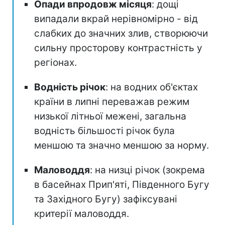
Опади впродовж місяця
: дощі
випадали вкрай нерівномірно - від
слабких до значних злив, створюючи
сильну просторову контрастність у
регіонах.
Водність річок
: на водних об'єктах
країни в липні переважав режим
низької літньої межені, загальна
водність більшості річок була
меншою та значно меншою за норму.
Маловоддя
: на низці річок (зокрема
в басейнах Прип'яті, Південного Бугу
та Західного Бугу) зафіксувані
критерії маловоддя.