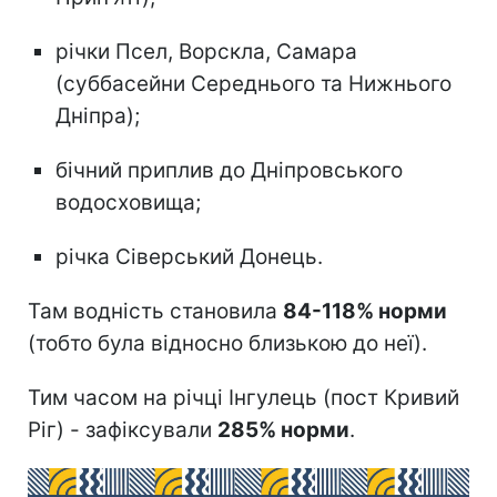
річки Псел, Ворскла, Самара
(суббасейни Середнього та Нижнього
Дніпра);
бічний приплив до Дніпровського
водосховища;
річка Сіверський Донець.
Там водність становила
84-118% норми
(тобто була відносно близькою до неї).
Тим часом на річці Інгулець (пост Кривий
Ріг) - зафіксували
285% норми
.