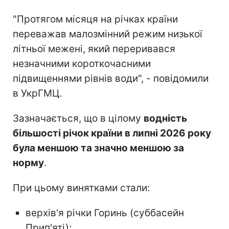
"Протягом місяця на річках країни
переважав малозмінний режим низької
літньої межені, який переривався
незначними короткочасними
підвищеннями рівнів води", - повідомили
в УкрГМЦ.
Зазначається, що в цілому
водність
більшості річок країни в липні 2026 року
була меншою та значно меншою за
норму
.
При цьому винятками стали:
верхів'я річки Горинь (суббасейн
Прип'яті);