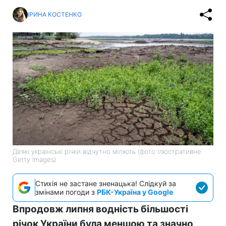
ІРИНА КОСТЕНКО
Деякі українські річки відчутно міліють (фото ілюстративне:
Getty Images)
Стихія не застане зненацька! Слідкуй за
змінами погоди з
РБК-Україна у Google
Впродовж липня водність більшості
річок України була меншою та значно