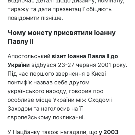
Водночас деталі щодо дизайну, номіналу,
тиражу та дати презентації обіцяють
повідомити пізніше.
Чому монету присвятили Іоанну
Павлу II
Апостольський
візит Іоанна Павла II до
України
відбувся 23-27 червня 2001 року.
Під час першого звернення в Києві
понтифік назвав себе другом
українського народу, говорив про
особливе місце України між Сходом і
Заходом та наголосив на її
європейському покликанні.
У Нацбанку також нагадали, що
у 2003