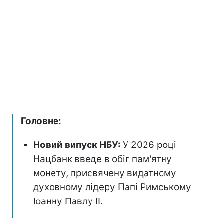
Головне:
Новий випуск НБУ:
У 2026 році
Нацбанк введе в обіг пам'ятну
монету, присвячену видатному
духовному лідеру Папі Римському
Іоанну Павлу II.