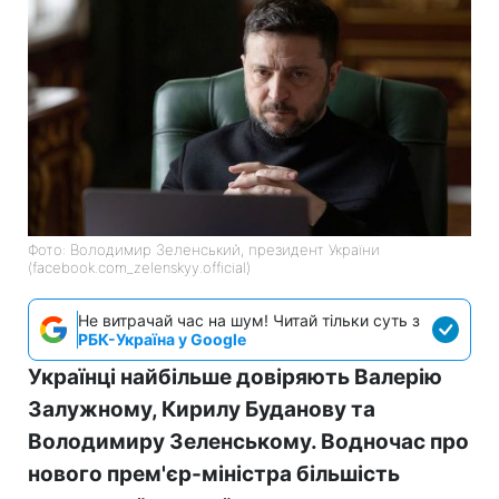
Фото: Володимир Зеленський, президент України
(facebook.com_zelenskyy.official)
Не витрачай час на шум! Читай тільки суть з
РБК-Україна у Google
Українці найбільше довіряють Валерію
Залужному, Кирилу Буданову та
Володимиру Зеленському. Водночас про
нового прем'єр-міністра більшість