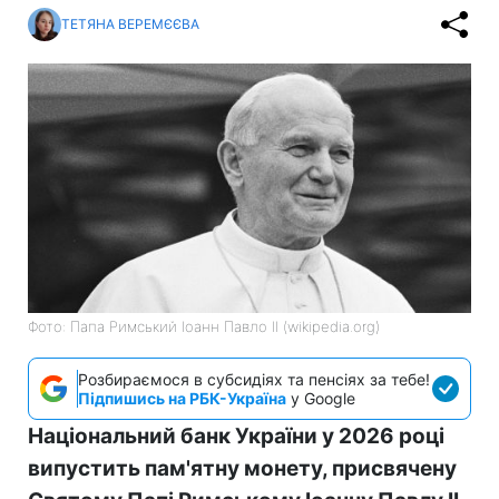
ТЕТЯНА ВЕРЕМЄЄВА
Фото: Папа Римський Іоанн Павло II (wikipedia.org)
Розбираємося в субсидіях та пенсіях за тебе!
Підпишись на РБК-Україна
у Google
Національний банк України у 2026 році
випустить пам'ятну монету, присвячену