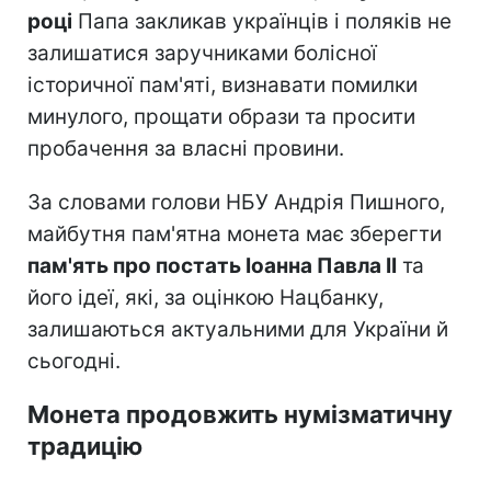
році
Папа закликав українців і поляків не
залишатися заручниками болісної
історичної пам'яті, визнавати помилки
минулого, прощати образи та просити
пробачення за власні провини.
За словами голови НБУ Андрія Пишного,
майбутня пам'ятна монета має зберегти
пам'ять про постать Іоанна Павла II
та
його ідеї, які, за оцінкою Нацбанку,
залишаються актуальними для України й
сьогодні.
Монета продовжить нумізматичну
традицію