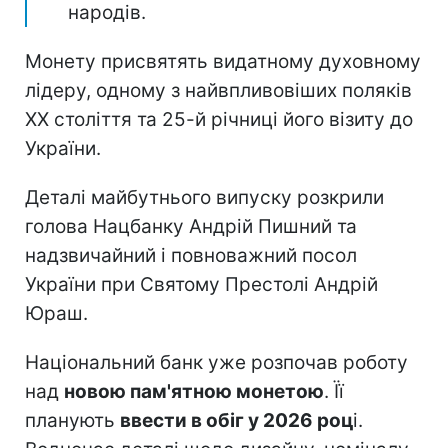
народів.
Монету присвятять видатному духовному
лідеру, одному з найвпливовіших поляків
ХХ століття та 25-й річниці його візиту до
України.
Деталі майбутнього випуску розкрили
голова Нацбанку Андрій Пишний та
надзвичайний і повноважний посол
України при Святому Престолі Андрій
Юраш.
Національний банк уже розпочав роботу
над
новою пам'ятною монетою
. Її
планують
ввести в обіг у 2026 роц
і.