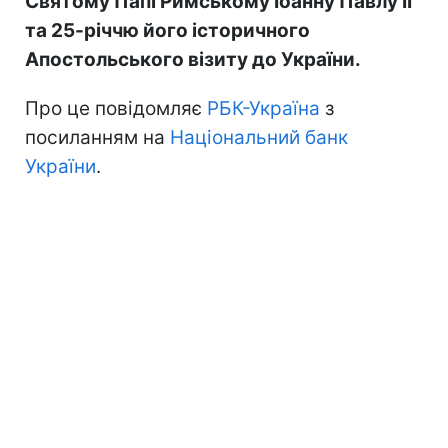
Святому Папі Римському Іоанну Павлу II
та 25-річчю його історичного
Апостольського візиту до України.
Про це повідомляє
РБК-Україна
з
посиланням на
Національний банк
України
.