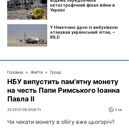
Головна
»
Життя
»
Гроші
НБУ випустить пам'ятну монету
на честь Папи Римського Іоанна
Павла II
23:39 07.08.2026 Пт
3 хв
Чи чекати монету в обігу вже цьогоріч?