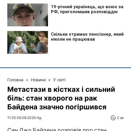
Головна
»
Новини
»
У світі
Метастази в кістках і сильний
біль: стан хворого на рак
Байдена значно погіршився
11:25 09.08.2026 Нд
2 хв
Син Джо Байдена розповів про стан