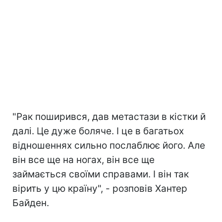
"Рак поширився, дав метастази в кістки й
далі. Це дуже боляче. І це в багатьох
відношеннях сильно послаблює його. Але
він все ще на ногах, він все ще
займається своїми справами. І він так
вірить у цю країну", - розповів Хантер
Байден.