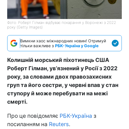
Фото: Роберт Гілман відбуває покарання у Воронежі з 2022
року (Getty Images)
Вимкни хаос міжнародних новин! Отримуй
тільки важливе з
РБК-Україна у Google
Колишній морський піхотинець США
Роберт Гілман, увʼязнений у Росії з 2022
року, за словами двох правозахисних
груп та його сестри, у червні впав у стан
ступору й може перебувати на межі
смерті.
Про це повідомляє
РБК-Україна
з
посиланням на
Reuters
.