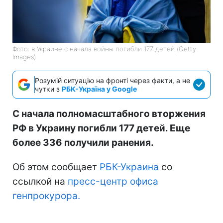
Фото: в Украине с начала войны погибли 177 детей (Getty
Images)
Розумій ситуацію на фронті через факти, а не
чутки з
РБК-Україна у Google
С начала полномасштабного вторжения
РФ в Украину погибли 177 детей. Еще
более 336 получили ранения.
Об этом сообщает
РБК-Украина
со
ссылкой на
пресс-центр офиса
генпрокурора.