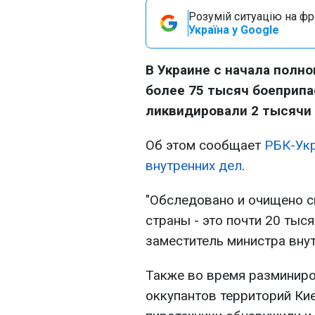
Розумій ситуацію на фро
Україна у Google
В Украине с начала полн
более 75 тысяч боеприпа
ликвидировали 2 тысячи
Об этом сообщает
РБК-Ук
внутренних дел
.
"Обследовано и очищено с
страны - это почти 20 тыся
заместитель министра внут
Также во время разминир
оккупантов территорий Ки