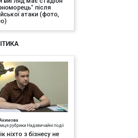
й вигляд має стадіон
рноморець" після
ійської атаки (фото,
ео)
ІТИКА
 Акимова
ниця рубрики Надзвичайні події
ік ніхто з бізнесу не