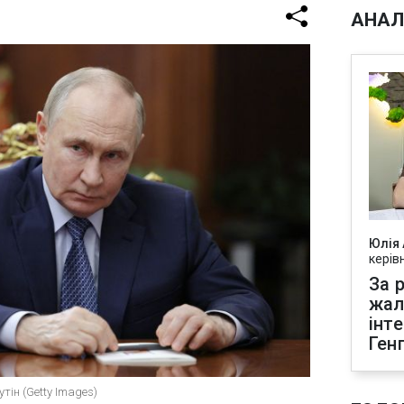
АНАЛ
Юлія
керів
За р
жал
інт
Ген
тін (Getty Images)