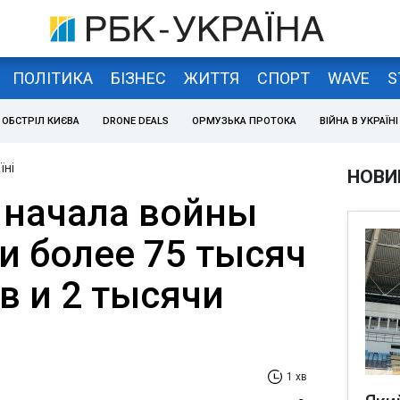
ПОЛІТИКА
БІЗНЕС
ЖИТТЯ
СПОРТ
WAVE
S
ОБСТРІЛ КИЄВА
DRONE DEALS
ОРМУЗЬКА ПРОТОКА
ВІЙНА В УКРАЇНІ
їні
НОВИ
с начала войны
и более 75 тысяч
в и 2 тысячи
1 хв