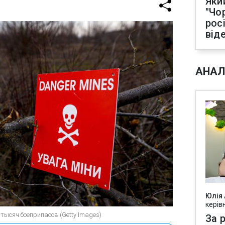
Яки
"Чо
рос
від
АНАЛ
Юлія
керів
 тысяч боеприпасов (Getty Images)
За р