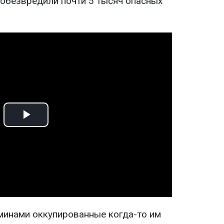
 обезвредили почти 5 тысяч опасных
Play
Video
 минами оккупированные когда-то им