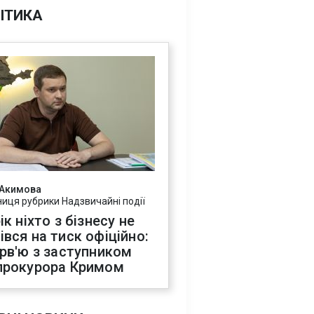
ІТИКА
 Акимова
ниця рубрики Надзвичайні події
ік ніхто з бізнесу не
івся на тиск офіційно:
ерв'ю з заступником
прокурора Кримом