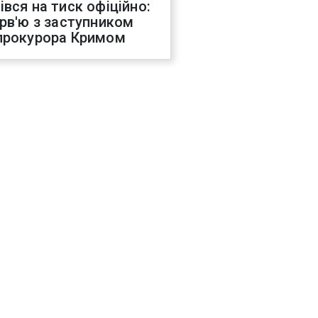
івся на тиск офіційно:
ерв'ю з заступником
прокурора Кримом