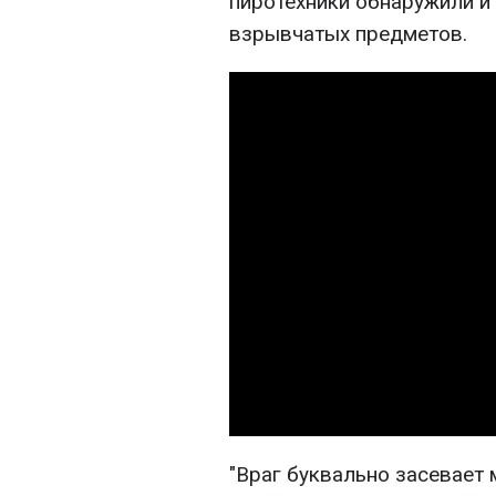
пиротехники обнаружили и
взрывчатых предметов.
"Враг буквально засевает