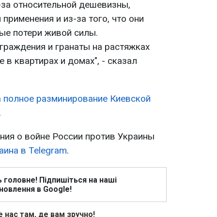
-за относительной дешевизны,
применения и из-за того, что они
ые потери живой силы.
раждения и гранаты на растяжках
 в квартирах и домах", - сказал
а полное разминирование Киевской
.
ия о войне России против Украины
аина в Telegram
.
ь головне! Підпишіться на наші
новлення в Google!
 нас там, де вам зручно!