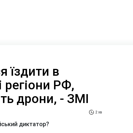
я їздити в
 регіони РФ,
ть дрони, - ЗМІ
2 хв
йський диктатор?