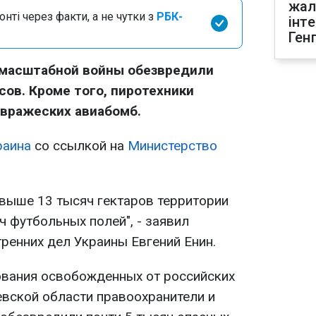
жал
нті через факти, а не чутки з
РБК-
інт
Ген
омасштабной войны обезвредили
сов. Кроме того, пиротехники
 вражеских авиабомб.
раина
со ссылкой на
Министерство
выше 13 тысяч гектаров территории
ч футбольных полей", - заявил
ренних дел Украины Евгений Енин.
ования освобожденных от российских
евской области правоохранители и