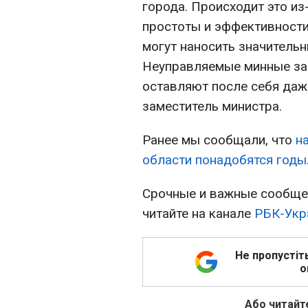
города. Происходит это из
простоты и эффективности 
могут наносить значительн
Неуправляемые минные заг
оставляют после себя даже
заместитель министра.
Ранее мы сообщали, что
н
области понадобятся годы
Срочные и важные сообщен
читайте на канале
РБК-Укр
Не пропустіт
о
Або читайте