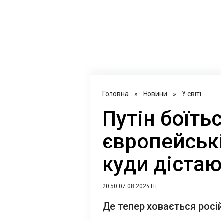
Головна
»
Новини
»
У світі
Путін боїтьс
європейські
куди дістаю
20:50 07.08.2026 Пт
Де тепер ховається росі