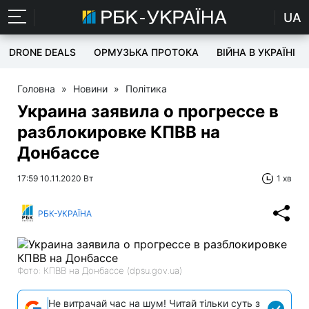
UA
DRONE DEALS
ОРМУЗЬКА ПРОТОКА
ВІЙНА В УКРАЇНІ
Головна
»
Новини
»
Політика
Украина заявила о прогрессе в
разблокировке КПВВ на
Донбассе
17:59 10.11.2020 Вт
1 хв
РБК-УКРАЇНА
Фото: КПВВ на Донбассе (dpsu.gov.ua)
Не витрачай час на шум! Читай тільки суть з