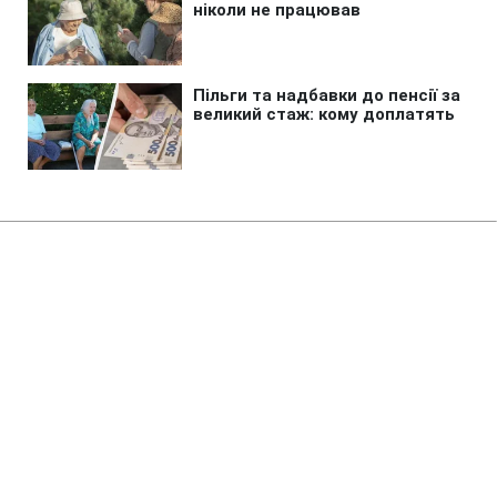
Головна
»
Новини
»
У світі
Метастази в кістках і сильний
біль: стан хворого на рак
Байдена значно погіршився
11:25 09.08.2026 Нд
2 хв
Син Джо Байдена розповів про стан
експрезидента