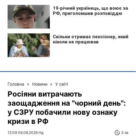
Головна
»
Новини
»
У світі
Росіяни витрачають
заощадження на "чорний день":
у СЗРУ побачили нову ознаку
кризи в РФ
12:09 09.08.2026 Нд
3 хв