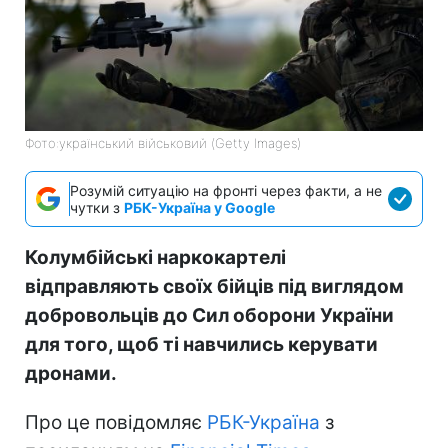
Фото:український військовий (Getty Images)
Розумій ситуацію на фронті через факти, а не
чутки з
РБК-Україна у Google
Колумбійські наркокартелі
відправляють своїх бійців під виглядом
добровольців до Сил оборони України
для того, щоб ті навчились керувати
дронами.
Про це повідомляє
РБК-Україна
з