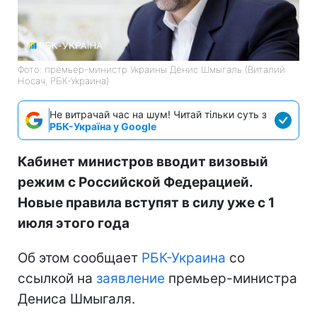
Фото: премьер-министр Украины Денис Шмыгаль (Виталий
Носач, РБК-Украина)
Не витрачай час на шум! Читай тільки суть з
РБК-Україна у Google
Кабинет министров вводит визовый
режим с Российской Федерацией.
Новые правила вступят в силу уже с 1
июля этого года
Об этом сообщает
РБК-Украина
со
ссылкой на
заявление
премьер-министра
Дениса Шмыгаля.