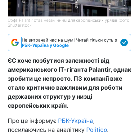
Софт Palantir став незамінним для європейських урядів (фото:
Shutterstock)
Не витрачай час на шум! Читай тільки суть з
РБК-Україна у Google
ЄС хоче позбутися залежності від
американського ІТ-гіганта Palantir, однак
зробити це непросто. ПЗ компанії вже
стало критично важливим для роботи
державних структур у низці
європейських країн.
Про це інформує
РБК-Україна
,
посилаючись на аналітику
Politico
.