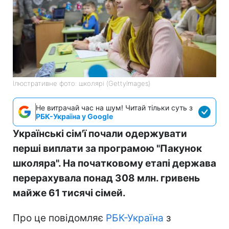
Ілюстративне фото: школярі (GettyImages)
Не витрачай час на шум! Читай тільки суть з
РБК-Україна у Google
Українські сім'ї почали одержувати
перші виплати за програмою "Пакунок
школяра". На початковому етапі держава
перерахувала понад 308 млн. гривень
майже 61 тисячі сімей.
Про це повідомляє
РБК-Україна
з