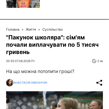
Головна
»
Життя
»
Суспільство
"Пакунок школяра": сім'ям
почали виплачувати по 5 тисяч
гривень
20:35 07.08.2026 Пт
2 хв
На що можна потопити гроші?
АНАСТАСІЯ НИКОНЧУК