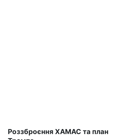
Роззброєння ХАМАС та план