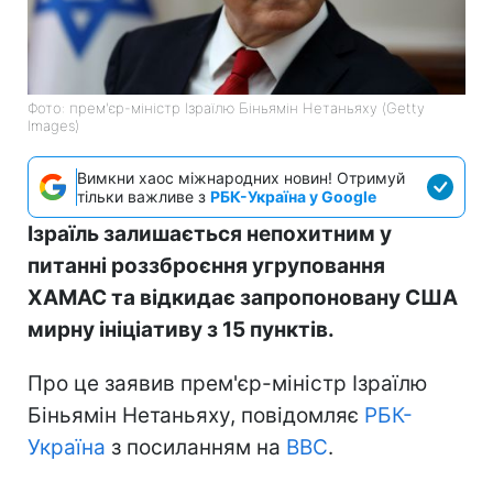
Фото: прем'єр-міністр Ізраїлю Біньямін Нетаньяху (Getty
Images)
Вимкни хаос міжнародних новин! Отримуй
тільки важливе з
РБК-Україна у Google
Ізраїль залишається непохитним у
питанні роззброєння угруповання
ХАМАС та відкидає запропоновану США
мирну ініціативу з 15 пунктів.
Про це заявив прем'єр-міністр Ізраїлю
Біньямін Нетаньяху, повідомляє
РБК-
Україна
з посиланням на
BBC
.