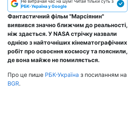
Не витрачай час на шум! Читай тільки суть з
РБК-Україна у Google
Фантастичний фільм "Марсіянин"
виявився значно ближчим до реальності,
ніж здається. У NASA стрічку назвали
однією з найточніших кінематографічних
робіт про освоєння космосу та пояснили,
де вона майже не помиляється.
Про це пише
РБК-Україна
з посиланням на
BGR
.