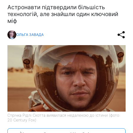
Астронавти підтвердили більшість
технологій, але знайшли один ключовий
міф
ОЛЬГА ЗАВАДА
Стрічка Рідлі Скотта виявилася недалекою до істини (фото:
20 Century Fox)