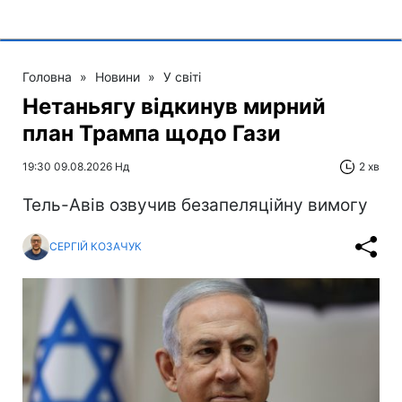
Головна
»
Новини
»
У світі
Нетаньягу відкинув мирний
план Трампа щодо Гази
19:30 09.08.2026 Нд
2 хв
Тель-Авів озвучив безапеляційну вимогу
СЕРГІЙ КОЗАЧУК