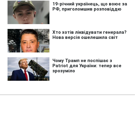
Головна
»
Новини
»
Війна в Україні
Росіяни атакували поїзд Суми -
Київ: що відомо про наслідки