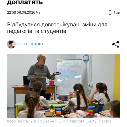
доплатять
22:58 06.08.2026 Чт
1 хв
Відбудуться довгоочікувані зміни для
педагогів та студентів
ОЛЕНА БДЖОЛА
Фото: вчителька у підземній школі Харкова (Getty Images)