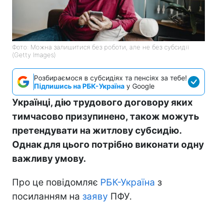
Фото: Можна залишитися без роботи, але не без субсидії
(Getty Images)
Розбираємося в субсидіях та пенсіях за тебе!
Підпишись на РБК-Україна
у Google
Українці, дію трудового договору яких
тимчасово призупинено, також можуть
претендувати на житлову субсидію.
Однак для цього потрібно виконати одну
важливу умову.
Про це повідомляє
РБК-Україна
з
посиланням на
заяву
ПФУ.