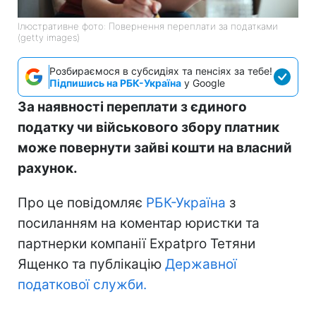
Ілюстративне фото: Повернення переплати за податками
(getty images)
Розбираємося в субсидіях та пенсіях за тебе!
Підпишись на РБК-Україна
у Google
За наявності переплати з єдиного
податку чи військового збору платник
може повернути зайві кошти на власний
рахунок.
Про це повідомляє
РБК-Україна
з
посиланням на коментар юристки та
партнерки компанії Expatpro Тетяни
Ященко та публікацію
Державної
податкової служби.