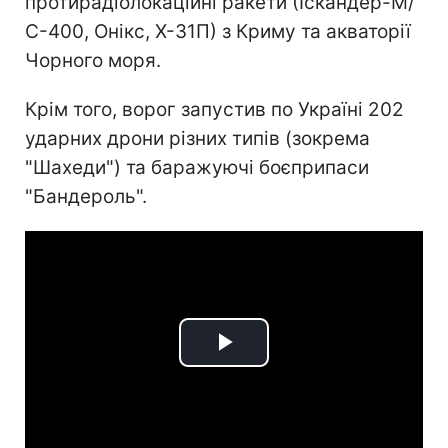
протирадіолокаційні ракети (Іскандер-М/
С-400, Онікс, Х-31П) з Криму та акваторії
Чорного моря.
Крім того, ворог запустив по Україні 202
ударних дрони різних типів (зокрема
"Шахеди") та баражуючі боєприпаси
"Бандероль".
Play
Video