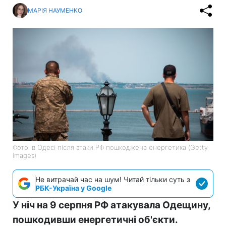
МАРІЯ НАУМЕНКО
Фото: в Одесі після атаки РФ пошкоджена енергетика (Getty
Images)
Не витрачай час на шум! Читай тільки суть з
РБК-Україна у Google
У ніч на 9 серпня РФ атакувала Одещину,
пошкодивши енергетичні об'єкти.