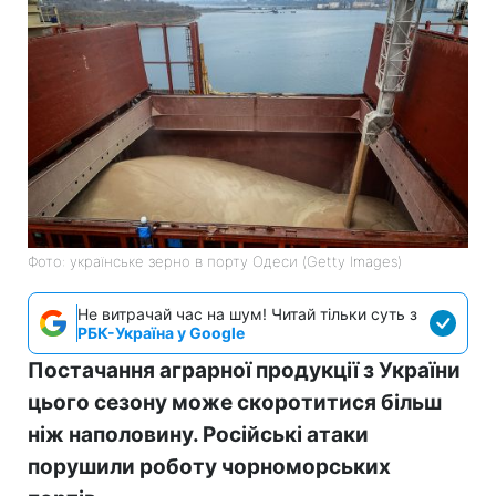
Фото: українське зерно в порту Одеси (Getty Images)
Не витрачай час на шум! Читай тільки суть з
РБК-Україна у Google
Постачання аграрної продукції з України
цього сезону може скоротитися більш
ніж наполовину. Російські атаки
порушили роботу чорноморських