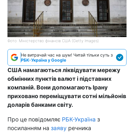
Фото: Міністерство фінансів СШA (Getty Images)
Не витрачай час на шум! Читай тільки суть з
РБК-Україна у Google
США намагаються ліквідувати мережу
обмінних пунктів валют і підставних
компаній. Вони допомагають Ірану
приховано переміщувати сотні мільйонів
доларів банками світу.
Про це повідомляє
РБК-Україна
з
посиланням на
заяву
речника