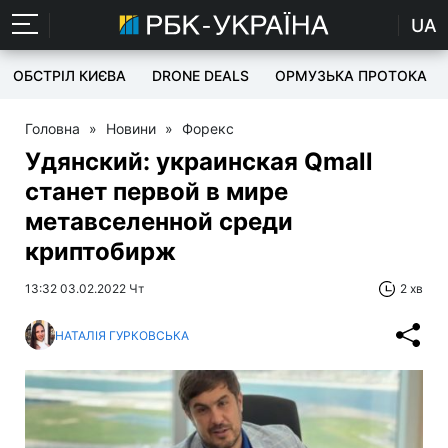
UA
ОБСТРІЛ КИЄВА
DRONE DEALS
ОРМУЗЬКА ПРОТОКА
Головна
»
Новини
»
Форекс
Удянский: украинская Qmall
станет первой в мире
метавселенной среди
криптобирж
13:32 03.02.2022 Чт
2 хв
НАТАЛІЯ ГУРКОВСЬКА