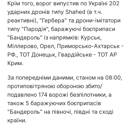
Крім того, ворог випустив по Україні 202
ударних дронів типу Shahed (в т.ч.
реактивні), "Гербера" та дрони-імітатори
типу "Пародія", баражуючі боєприпаси
"Бандероль" із напрямків: Курськ,
Міллерово, Орел, Приморсько-Ахтарськ -
РФ., ТОТ Донецьк, Гвардійське - ТОТ АР
Крим.
За попередніми даними, станом на 08:00,
протиповітряною обороною збито/
подавлено 174 ворожі безпілотники, а
також 5 баражуючих боєприпасів
"Бандероль" на півночі, півдні та сході
країни.