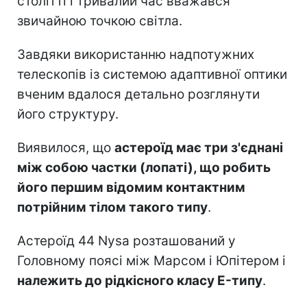
столітті і тривалий час вважався
звичайною точкою світла.
Завдяки використанню надпотужних
телескопів із системою адаптивної оптики
вченим вдалося детально розглянути
його структуру.
Виявилося, що
астероїд має три з'єднані
між собою частки (лопаті), що робить
його першим відомим контактним
потрійним тілом такого типу
.
Астероїд 44 Nysa розташований у
Головному поясі між Марсом і Юпітером і
належить до рідкісного класу E-типу
.