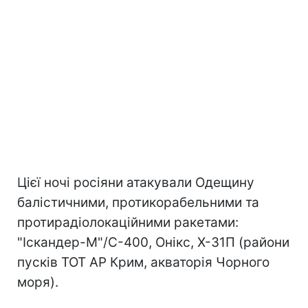
Цієї ночі росіяни атакували Одещину
балістичними, протикорабельними та
протирадіолокаційними ракетами:
"Іскандер-М"/С-400, Онікс, Х-31П (райони
пусків ТОТ АР Крим, акваторія Чорного
моря).