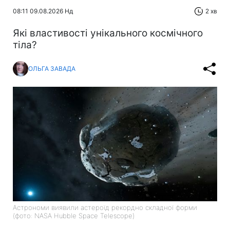
08:11 09.08.2026 Нд
2 хв
Які властивості унікального космічного
тіла?
ОЛЬГА ЗАВАДА
Астрономи виявили астероїд рекордно складної форми
(фото: NASA Hubble Space Telescope)