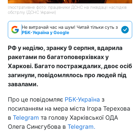
Ілюстративне фото: працівники ДСНС на ліквідації наслідків
обстрліу (ДСНС України)
Не витрачай час на шум! Читай тільки суть з
РБК-Україна у Google
РФ у неділю, зранку 9 серпня, вдарила
ракетами по багатоповерхівках у
Харкові. Багато постраждалих, двоє осіб
загинули, повідомлялось про людей під
завалами.
Про це повідомляє
РБК-Україна
з
посиланням на мера міста Ігора Терехова
в
Telegram
та голову Харківської ОДА
Олега Синєгубова в
Telegram.